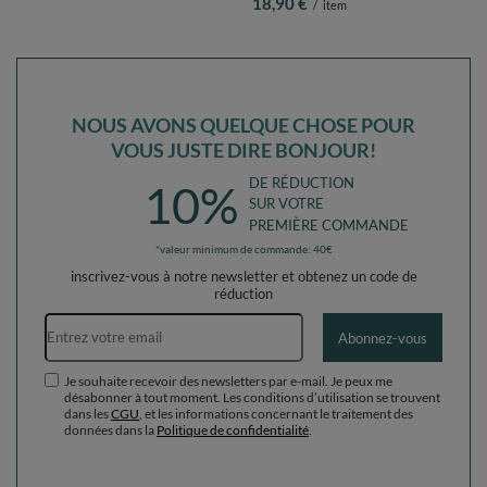
96,90 €
18,90 €
/
item
/
item
poudré/perle/transparent, 700
poudré/perle/transparent, 50
Balles/7cm
Balles/7cm
NOUS AVONS QUELQUE CHOSE POUR
VOUS JUSTE DIRE BONJOUR!
DE RÉDUCTION
10%
SUR VOTRE
PREMIÈRE COMMANDE
*valeur minimum de commande: 40€
inscrivez-vous à notre newsletter et obtenez un code de
réduction
Adresse e-mail
Abonnez-vous
Je souhaite recevoir des newsletters par e-mail. Je peux me
désabonner à tout moment. Les conditions d’utilisation se trouvent
dans les
CGU
, et les informations concernant le traitement des
données dans la
Politique de confidentialité
.