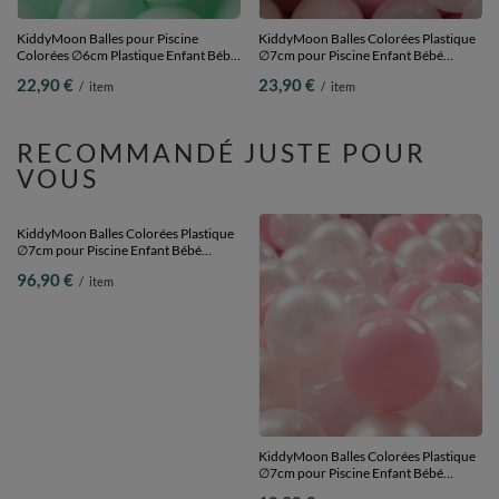
KiddyMoon Balles pour Piscine
KiddyMoon Balles Colorées Plastique
Colorées ∅6cm Plastique Enfant Bébé
∅7cm pour Piscine Enfant Bébé
Fabriqué en EU, menthe, 100
Fabriqué en EU, beige pastel/rose
22,90 €
23,90 €
/
item
/
item
Balles/6cm
poudré/perle, 100 Balles/7cm
RECOMMANDÉ JUSTE POUR
VOUS
KiddyMoon Balles Colorées Plastique
KiddyMoon Balles Colorées Plastique
∅7cm pour Piscine Enfant Bébé
∅7cm pour Piscine Enfant Bébé
Fabriqué en EU, rose
Fabriqué en EU, rose