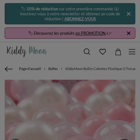
🏷️
10% de réduction
sur votre première commande ✉️
Inscrivez-vous à notre newsletter et obtenez un code de
réduction |
ABONNEZ-VOUS
🏷️ Découvrez les produits
en PROMOTION
👉
Page d'accueil
Balles
KiddyMoon Balles Colorées Plastique ∅7cm pour P