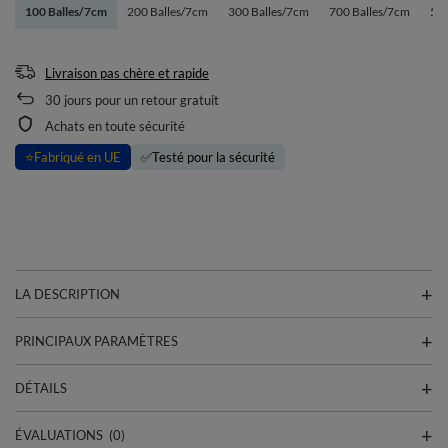
100 Balles/7cm
200 Balles/7cm
300 Balles/7cm
700 Balles/7cm
50 
Livraison pas chère et rapide
30
jours pour un retour gratuit
Achats en toute sécurité
⭐
Fabriqué en UE
✅
Testé pour la sécurité
LA DESCRIPTION
PRINCIPAUX PARAMÈTRES
DÉTAILS
ÉVALUATIONS
(0)