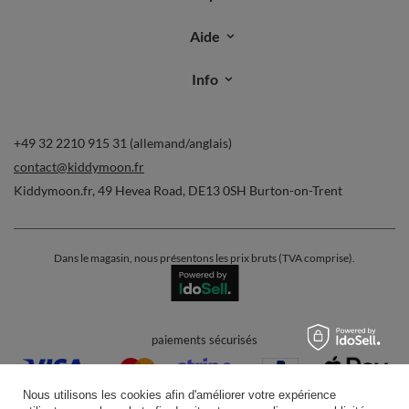
Aide
Info
+49 32 2210 915 31 (allemand/anglais)
contact@kiddymoon.fr
Kiddymoon.fr
,
49 Hevea Road
,
DE13 0SH
Burton-on-Trent
Dans le magasin, nous présentons les prix bruts (TVA comprise).
paiements sécurisés
Nous utilisons les cookies afin d'améliorer votre expérience