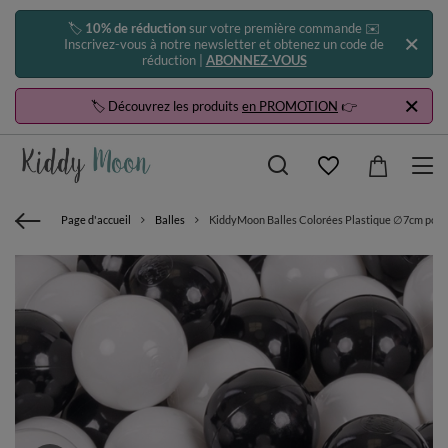
🏷️
10% de réduction
sur votre première commande ✉️
Inscrivez-vous à notre newsletter et obtenez un code de
réduction |
ABONNEZ-VOUS
🏷️ Découvrez les produits
en PROMOTION
👉
Page d'accueil
Balles
KiddyMoon Balles Colorées Plastique ∅7cm pour P