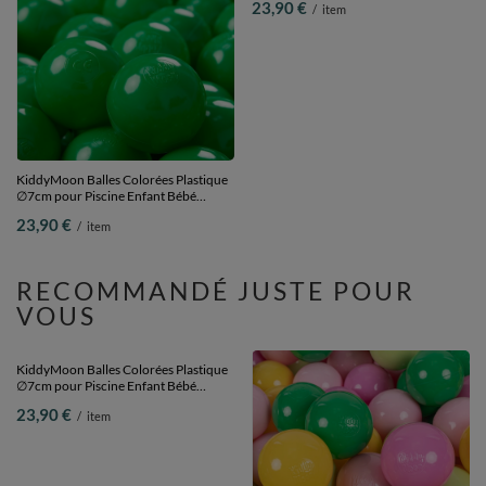
KiddyMoon Balles Colorées Plastique
KiddyMoon Balles Colorées Plastique
∅7cm pour Piscine Enfant Bébé
∅7cm pour Piscine Enfant Bébé
Fabriqué en EU, vert, 100 Balles/7cm
Fabriqué en EU, blanc/noir/gris, 100
23,90 €
23,90 €
/
item
/
item
Balles/7cm
RECOMMANDÉ JUSTE POUR
VOUS