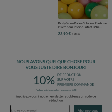
KiddyMoon Balles Colorées Plastique
KiddyMoon Balles Colorées Plastique
∅7cm pour Piscine Enfant Bébé
∅7cm pour Piscine Enfant Bébé
Fabriqué en EU, brun/cuivre/beige
Fabriqué en EU, vert
23,90 €
23,90 €
/
item
/
item
pastel/saumon, 100 Balles/7cm
clair/vert/jaune/rose poudré/rose, 100
Balles/7cm
NOUS AVONS QUELQUE CHOSE POUR
VOUS JUSTE DIRE BONJOUR!
DE RÉDUCTION
10%
SUR VOTRE
PREMIÈRE COMMANDE
*valeur minimum de commande: 40€
inscrivez-vous à notre newsletter et obtenez un code de
réduction
Adresse e-mail
Abonnez-vous