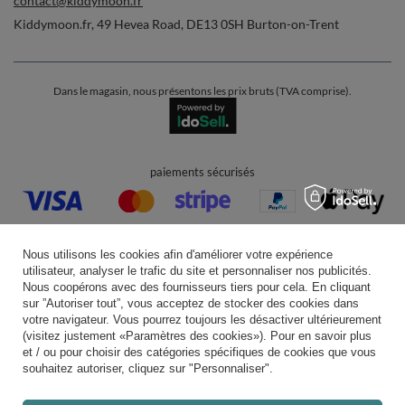
contact@kiddymoon.fr
Kiddymoon.fr
,
49 Hevea Road
,
DE13 0SH
Burton-on-Trent
Dans le magasin, nous présentons les prix bruts (TVA comprise).
paiements sécurisés
Nous utilisons les cookies afin d'améliorer votre expérience
utilisateur, analyser le trafic du site et personnaliser nos publicités.
Nous coopérons avec des fournisseurs tiers pour cela. En cliquant
livraison pratique
sur ”Autoriser tout”, vous acceptez de stocker des cookies dans
votre navigateur. Vous pourrez toujours les désactiver ultérieurement
(visitez justement «Paramètres des cookies»). Pour en savoir plus
et / ou pour choisir des catégories spécifiques de cookies que vous
souhaitez autoriser, cliquez sur "Personnaliser".
vous pouvez nous faire confiance