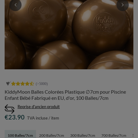
KiddyMoon Balles Colorées Plastique ∅7cm pour Piscine
Enfant Bébé Fabriqué en EU, d'or, 100 Balles/7cm
Reprise d'ancien produit
€23.90
TVA incluse
/
item
100 Balles/7cm
200 Balles/7cm
300 Balles/7cm
700 Balles/7cm
50 