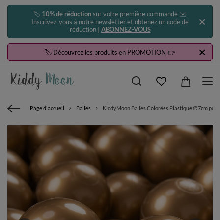
🏷️
10% de réduction
sur votre première commande ✉️
Inscrivez-vous à notre newsletter et obtenez un code de
réduction |
ABONNEZ-VOUS
🏷️ Découvrez les produits
en PROMOTION
👉
Page d'accueil
Balles
KiddyMoon Balles Colorées Plastique ∅7cm pour P