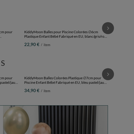
KiddyMoon Ba
Plastique Enf
Balles/6cm
43,90 €
/
i
7cm pour
KiddyMoon Balles pour Piscine Colorées ∅6cm
Plastique Enfant Bébé Fabriqué en EU, blanc/gris/rose
olet, 100
poudré, 100 Balles/6cm
22,90 €
/
item