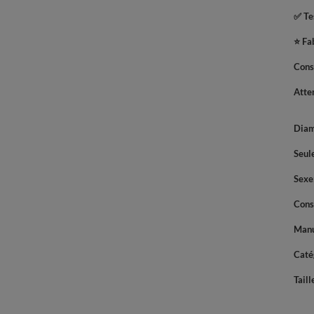
✅ Tes
⭐ Fa
Cons
Atte
Diam
Seul
Sexe
Cons
Manu
Caté
Taill