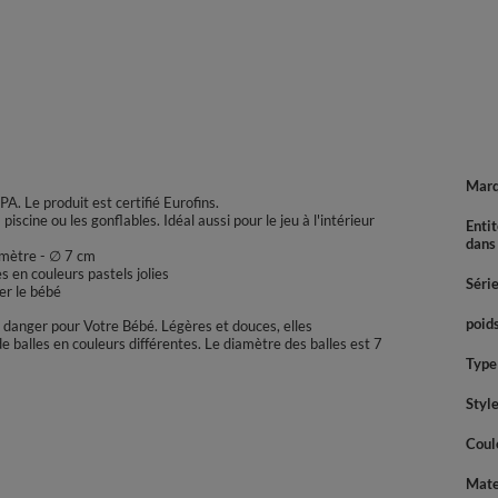
Mar
. Le produit est certifié Eurofins.
iscine ou les gonflables. Idéal aussi pour le jeu à l'intérieur
Enti
dans
amètre - ∅ 7 cm
 en couleurs pastels jolies
Séri
er le bébé
poids
s danger pour Votre Bébé. Légères et douces, elles
 balles en couleurs différentes. Le diamètre des balles est 7
Type 
Styl
Coul
Mate