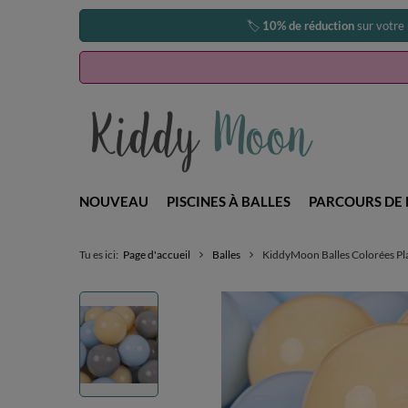
🏷️
10% de réduction
sur votre
NOUVEAU
PISCINES À BALLES
PARCOURS DE 
Tu es ici:
Page d'accueil
Balles
KiddyMoon Balles Colorées Pla