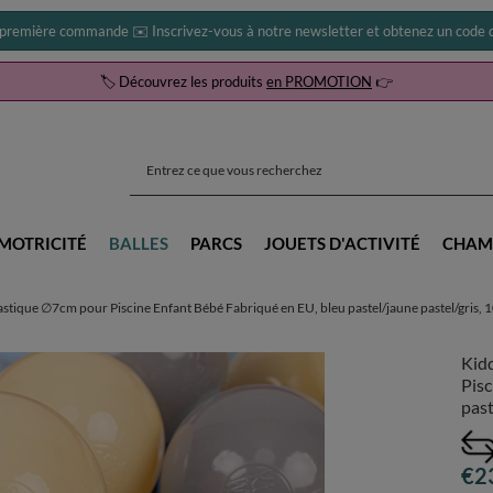
 première commande ✉️ Inscrivez-vous à notre newsletter et obtenez un code d
🏷️ Découvrez les produits
en PROMOTION
👉
MOTRICITÉ
BALLES
PARCS
JOUETS D'ACTIVITÉ
CHAM
stique ∅7cm pour Piscine Enfant Bébé Fabriqué en EU, bleu pastel/jaune pastel/gris, 
Kid
Pisc
past
€2