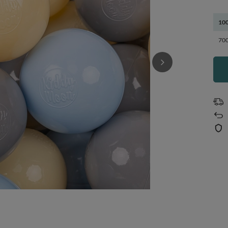
100
700