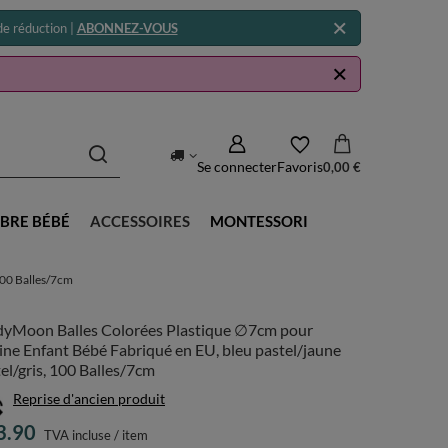
e réduction |
ABONNEZ-VOUS
Se connecter
Favoris
0,00 €
BRE BÉBÉ
ACCESSOIRES
MONTESSORI
100 Balles/7cm
dyMoon Balles Colorées Plastique ∅7cm pour
ine Enfant Bébé Fabriqué en EU, bleu pastel/jaune
el/gris, 100 Balles/7cm
Reprise d'ancien produit
3.90
TVA incluse
/
item