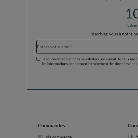
KiddyMoon Balles Colorées Plastique ∅7cm pour
KiddyMoon B
Piscine Enfant Bébé Fabriqué en EU, bleu pastel/jaune
Piscine Enfa
pastel/gris, 300 Balles/7cm
pastel/gris,
46,90 €
18,90 €
/
item
/