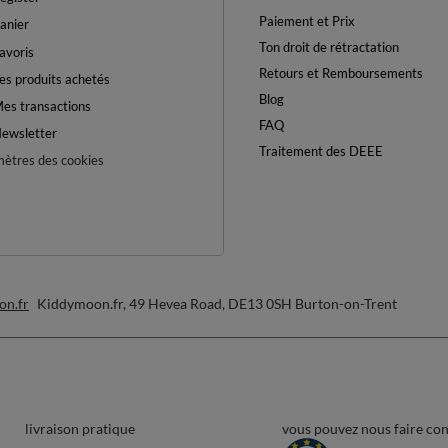
SE POUR VOUS JUSTE DIRE BONJOUR!
DE RÉDUCTION
0%
SUR VOTRE
PREMIÈRE COMMANDE
 minimum de commande: 40€
ewsletter et obtenez un code de réduction
Adresse e-mail
Abonnez-vous
désabonner à tout moment. Les conditions d’utilisation se trouvent dans les
CGU
, et
la
Politique de confidentialité
.