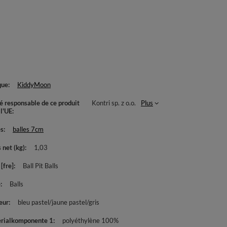
que
KiddyMoon
té responsable de ce produit
Kontri sp. z o.o.
Plus
 l'UE
es
balles 7cm
 net (kg)
1,03
[fre]
Ball Pit Balls
e
Balls
eur
bleu pastel/jaune pastel/gris
rialkomponente 1
polyéthylène 100%