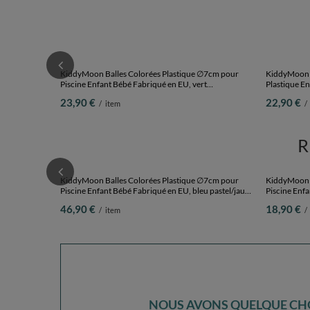
KiddyMoon Balles Colorées Plastique ∅7cm pour
KiddyMoon B
Piscine Enfant Bébé Fabriqué en EU, vert
Plastique E
clair/orange/turquoise/bleu/babyblue/jaune, 100
perle/gris/t
23,90 €
22,90 €
/
item
/
Balles/7cm