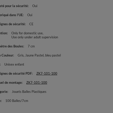
té pour la sécurité
Oui
briqué dans l'UE
Oui
ignes de sécurité
CE
ntion
Only for domestic use
Use only under adult supervision
ètre des Boules
7 cm
e Couleur
Gris
Jaune Pastel
bleu pastel
Unisex enfant
ignes de sécurité PDF
ZK7-101-100
el de montage
ZK7-101-100
gorie
Jouets Balles Plastiques
e
100 Balles/7cm