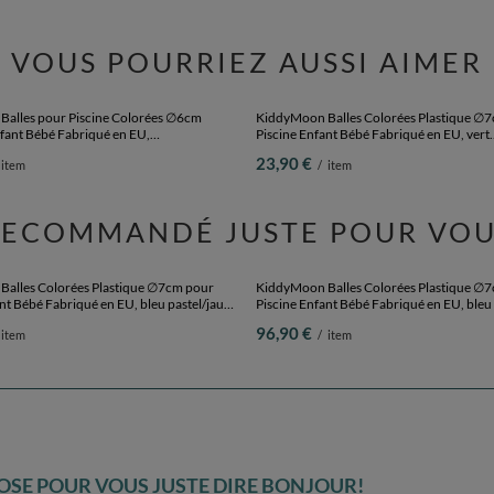
VOUS POURRIEZ AUSSI AIMER
alles pour Piscine Colorées ∅6cm
KiddyMoon Balles Colorées Plastique ∅
nfant Bébé Fabriqué en EU,
Piscine Enfant Bébé Fabriqué en EU, vert
ransparent/rose poudré, 100 Balles/6cm
clair/jaune/turquoise/orange/ros foncé/vi
23,90 €
item
/
item
Balles/7cm