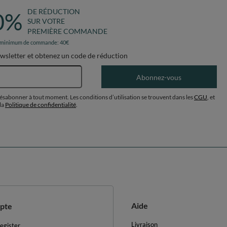
RECOMMANDÉ JUSTE POUR VOU
alles Colorées Plastique ∅7cm pour
KiddyMoon Balles Colorées Plastique ∅
nt Bébé Fabriqué en EU, bleu pastel/jaune
Piscine Enfant Bébé Fabriqué en EU, bleu
 50 Balles/7cm
pastel/gris, 700 Balles/7cm
96,90 €
item
/
item