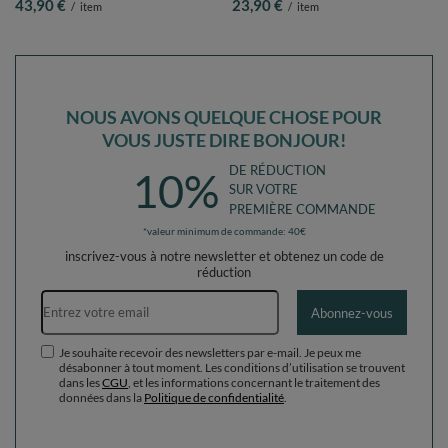
43,90 €
23,90 €
/
item
/
item
Balles/6cm
pastel/gris/blanc/noir, 100 Balles/7cm
NOUS AVONS QUELQUE CHOSE POUR
VOUS JUSTE DIRE BONJOUR!
DE RÉDUCTION
10%
SUR VOTRE
PREMIÈRE COMMANDE
*valeur minimum de commande: 40€
inscrivez-vous à notre newsletter et obtenez un code de
réduction
Adresse e-mail
Abonnez-vous
Je souhaite recevoir des newsletters par e-mail. Je peux me
désabonner à tout moment. Les conditions d’utilisation se trouvent
dans les
CGU
, et les informations concernant le traitement des
données dans la
Politique de confidentialité
.