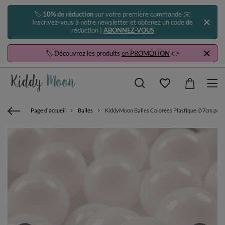
🏷️
10% de réduction
sur votre première commande ✉️
Inscrivez-vous à notre newsletter et obtenez un code de
réduction |
ABONNEZ-VOUS
🏷️ Découvrez les produits
en PROMOTION
👉
Page d'accueil
Balles
KiddyMoon Balles Colorées Plastique ∅7cm pour P