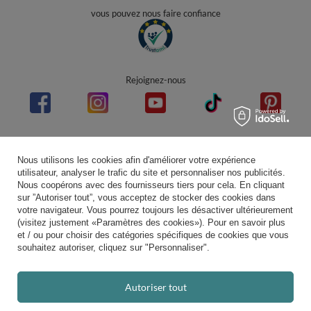
vous pouvez nous faire confiance
Rejoignez-nous
Note moyenne sur Trustami:
4.94
/
5.00
avec
43 552
Avis
|
Evaluation basée sur 7 plateforme(s) de vente et 3 d'avis client(s)
Nous utilisons les cookies afin d'améliorer votre expérience
utilisateur, analyser le trafic du site et personnaliser nos publicités.
Nous coopérons avec des fournisseurs tiers pour cela. En cliquant
sur ”Autoriser tout”, vous acceptez de stocker des cookies dans
votre navigateur. Vous pourrez toujours les désactiver ultérieurement
(visitez justement «Paramètres des cookies»). Pour en savoir plus
et / ou pour choisir des catégories spécifiques de cookies que vous
souhaitez autoriser, cliquez sur "Personnaliser".
Autoriser tout