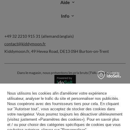
Aide
Info
+49 32 2210 915 31 (allemand/anglais)
contact@kiddymoon.fr
Kiddymoon.fr
,
49 Hevea Road
,
DE13 0SH
Burton-on-Trent
Dans le magasin, nous présentons les prix bruts (TVA comprise).
Nous utilisons les cookies afin d'améliorer votre expérience
paiements sécurisés
utilisateur, analyser le trafic du site et personnaliser nos publicités.
Nous coopérons avec des fournisseurs tiers pour cela. En cliquant
sur ”Autoriser tout”, vous acceptez de stocker des cookies dans
votre navigateur. Vous pourrez toujours les désactiver ultérieurement
(visitez justement «Paramètres des cookies»). Pour en savoir plus
et / ou pour choisir des catégories spécifiques de cookies que vous
souhaitez autoriser, cliquez sur "Personnaliser".