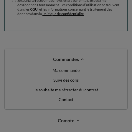
Je souhaite recevoir des newsletters par e-mail. Je peux me
désabonner à tout moment. Les conditions d’utilisation se trouvent
dans les
CGU
, et les informations concernant le traitement des
données dans la
Politique de confidentialité
.
Commandes
Ma commande
Suivi des colis
Je souhaite me rétracter du contrat
Contact
Compte