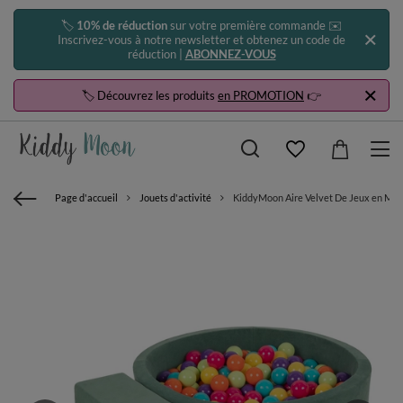
🏷️
10% de réduction
sur votre première commande ✉️
Inscrivez-vous à notre newsletter et obtenez un code de
réduction |
ABONNEZ-VOUS
🏷️ Découvrez les produits
en PROMOTION
👉
Page d'accueil
Jouets d'activité
KiddyMoon Aire Velvet De Jeux en Mousse