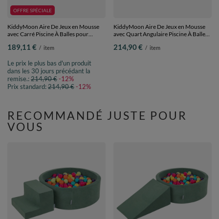
OFFRE SPÉCIALE
KiddyMoon Aire De Jeux en Mousse
KiddyMoon Aire De Jeux en Mousse
avec Carré Piscine À Balles pour
avec Quart Angulaire Piscine À Balles
Enfants, rose:rose
pour Bébé, gris clair:
189,11 €
214,90 €
/
item
/
item
poudre/perle/transparent, Piscine
jaune/vert/bleu/rouge/orange, Piscine
(200 Balles) + Version 5
(300 Balles) + Version 1
Le prix le plus bas d'un produit
dans les 30 jours précédant la
remise.:
214,90 €
-12%
Prix standard:
214,90 €
-12%
RECOMMANDÉ JUSTE POUR
VOUS