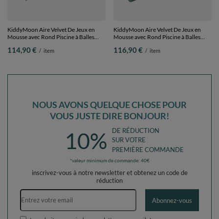
KiddyMoon Aire Velvet De Jeux en
KiddyMoon Aire Velvet De Jeux en
Mousse avec Rond Piscine à Balles
Mousse avec Rond Piscine à Balles
pour Enfants, vert forêt: vert
pour Enfants, vert forêt: vert
114,90 €
116,90 €
/
item
/
item
clair/turquoise/orange/rose
clair/turquoise/orange/rose
foncé/violet, Piscine (200 Balles)+
foncé/violet, Piscine (200 Balles) +
Marches
Pente
NOUS AVONS QUELQUE CHOSE POUR
VOUS JUSTE DIRE BONJOUR!
DE RÉDUCTION
10%
SUR VOTRE
PREMIÈRE COMMANDE
*valeur minimum de commande: 40€
inscrivez-vous à notre newsletter et obtenez un code de
réduction
Adresse e-mail
Abonnez-vous