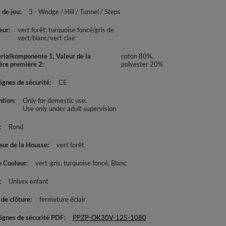
 de jeu
3 - Wedge / Hill / Tunnel / Steps
eur
vert forêt: turquoise foncé/gris de
vert/blanc/vert clair
rialkomponente 1, Valeur de la
coton 80%,
ère première 2
polyester 20%
ignes de sécurité
CE
ntion
Only for domestic use
Use only under adult supervision
Rond
eur de la Housse
vert forêt
e Couleur
vert-gris
turquoise foncé
Blanc
Unisex enfant
 de clôture
fermeture éclair
ignes de sécurité PDF
PPZP-OK30V-125-1080