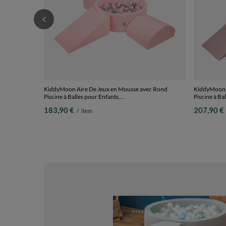
KiddyMoon Aire De Jeux en Mousse avec Rond
KiddyMoon A
Piscine à Balles pour Enfants,
Piscine à Ba
rose:perle/gris/transparent/rose poudré, Piscine (200
pastel/jaun
183,90 €
207,90 €
/
item
Balles) + Version 4
Piscine (200