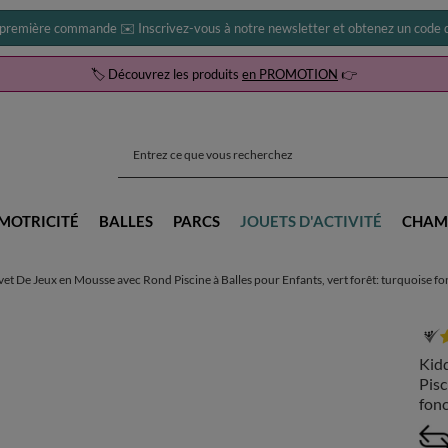
 première commande ✉️ Inscrivez-vous à notre newsletter et obtenez un code d
🏷️ Découvrez les produits
en PROMOTION
👉
MOTRICITÉ
BALLES
PARCS
JOUETS D'ACTIVITÉ
CHAM
t De Jeux en Mousse avec Rond Piscine à Balles pour Enfants, vert forêt: turquoise fonc
Kid
Pisc
fonc