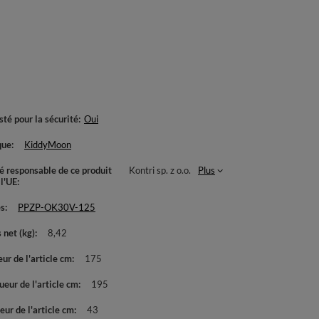
té pour la sécurité
Oui
que
KiddyMoon
té responsable de ce produit
Kontri sp. z o.o.
Plus
 l'UE
es
PPZP-OK30V-125
 net (kg)
8,42
ur de l'article cm
175
eur de l'article cm
195
ur de l'article cm
43