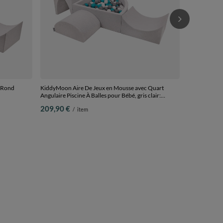
 Rond
KiddyMoon Aire De Jeux en Mousse avec Quart
Angulaire Piscine À Balles pour Bébé, gris clair:
0 Balles) +
gris/blanc/turquoise, Piscine (200 Balles) + Version 1
209,90 €
/
item