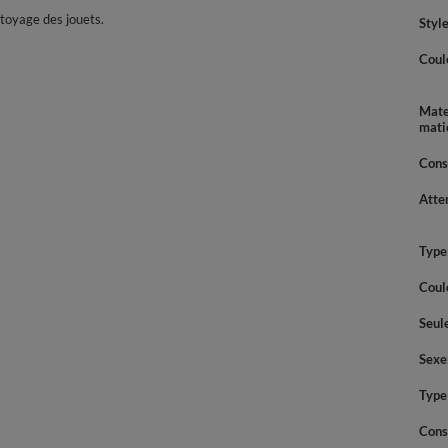
ttoyage des jouets.
Style
Coul
Mate
mati
Cons
Atte
Type
Coul
Seul
Sexe
Type
Cons