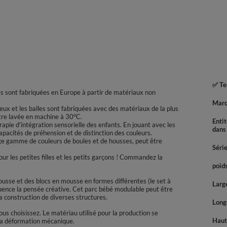
✅ Tes
lles sont fabriquées en Europe à partir de matériaux non
Mar
 jeux et les balles sont fabriquées avec des matériaux de la plus
être lavée en machine à 30°C.
Enti
apie d'intégration sensorielle des enfants. En jouant avec les
dans
apacités de préhension et de distinction des couleurs.
ge gamme de couleurs de boules et de housses, peut être
Séri
r les petites filles et les petits garçons ! Commandez la
poids
usse et des blocs en mousse en formes différentes (le set à
Large
nfluence la pensée créative. Cet parc bébé modulable peut être
 la construction de diverses structures.
Longu
s choisissez. Le matériau utilisé pour la production se
Haute
 la déformation mécanique.