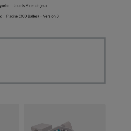
gorie
Jouets Aires de jeux
e
Piscine (300 Balles) + Version 3
KiddyMoon Ai
Piscine à Ball
blanc/gris/me
112,90 €
/