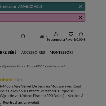
e réduction |
ABONNEZ-VOUS
Se connecter
Favoris
0,00 €
BRE BÉBÉ
ACCESSOIRES
MONTESSORI
é/gris de vert/blanc, Piscine (300 Balles) + Version 3
dyMoon Aire Velvet De Jeux en Mousse avec Rond
ine à Balles pour Enfants, vert forêt: turquoise
é/gris de vert/blanc, Piscine (300 Balles) + Version 3
Reprise d'ancien produit