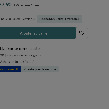
27.90
TVA incluse
/
item
cine (200 Balles) + Version 3
Piscine (300 Balles) + Version 3
Ajouter au panier
Livraison pas chère et rapide
30
jours pour un retour gratuit
Achats en toute sécurité
abriqué en UE
✅
Testé pour la sécurité