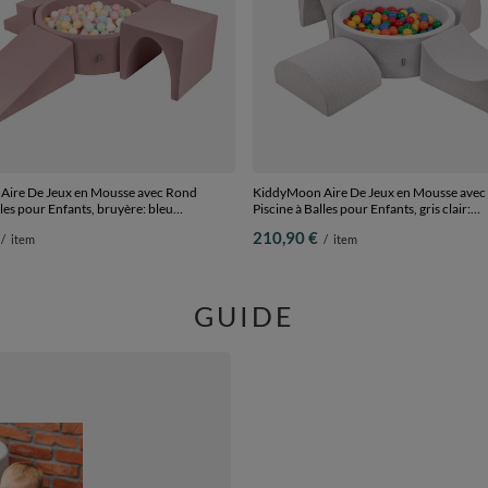
ire De Jeux en Mousse avec Rond
KiddyMoon Aire De Jeux en Mousse avec
lles pour Enfants, bruyère: bleu
Piscine à Balles pour Enfants, gris clair:
e pastel/blanc/menthe/rose poudré,
jaune/vert/bleu/rouge/orange, Piscine (20
210,90 €
/
item
/
item
 Balles) + Version 3
Version 1
GUIDE