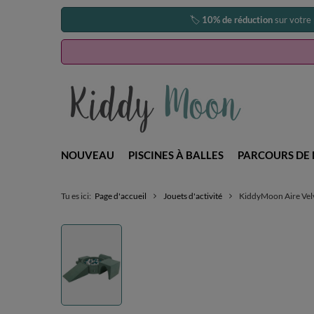
🏷️
10% de réduction
sur votre
NOUVEAU
PISCINES À BALLES
PARCOURS DE 
Tu es ici:
Page d'accueil
Jouets d'activité
KiddyMoon Aire Velve