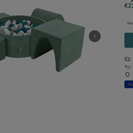
€2
Pis
⭐
F