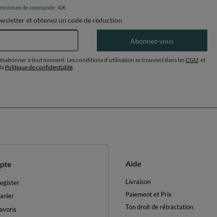
 minimum de commande: 40€
ewsletter et obtenez un code de réduction
Adresse e-mail
Abonnez-vous
désabonner à tout moment. Les conditions d’utilisation se trouvent dans les
CGU
, et
la
Politique de confidentialité
.
Aide
pte
Livraison
egister
Paiement et Prix
anier
Ton droit de rétractation
avoris