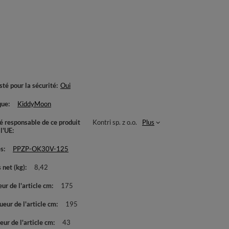
té pour la sécurité
Oui
que
KiddyMoon
té responsable de ce produit
Kontri sp. z o.o.
Plus
 l'UE
es
PPZP-OK30V-125
 net (kg)
8,42
ur de l'article cm
175
eur de l'article cm
195
ur de l'article cm
43