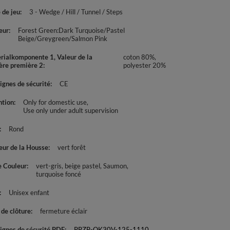
 de jeu
3 - Wedge / Hill / Tunnel / Steps
eur
Forest Green:Dark Turquoise/Pastel
Beige/Greygreen/Salmon Pink
rialkomponente 1, Valeur de la
coton 80%,
ère première 2
polyester 20%
ignes de sécurité
CE
ntion
Only for domestic use
Use only under adult supervision
Rond
eur de la Housse
vert forêt
e Couleur
vert-gris
beige pastel
Saumon
turquoise foncé
Unisex enfant
 de clôture
fermeture éclair
ignes de sécurité PDF
PPZP-OK30V-125-1110