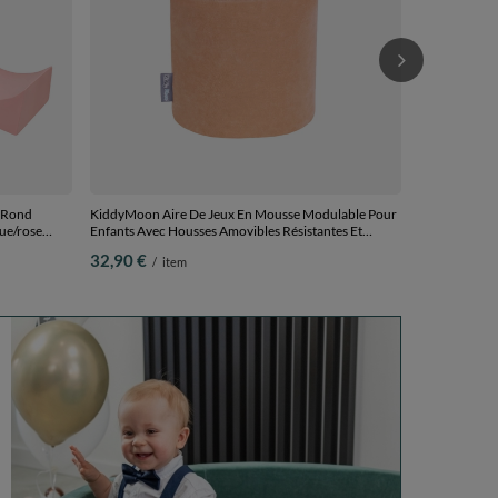
 Rond
KiddyMoon Aire De Jeux En Mousse Modulable Pour
lue/rose
Enfants Avec Housses Amovibles Résistantes Et
on 1
Matériaux Doux Favorisant Imagination Et Créativité,
32,90 €
/
item
rose des sables, Pouf