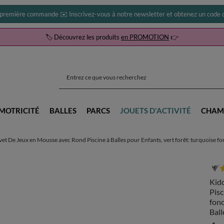
 première commande ✉️ Inscrivez-vous à notre newsletter et obtenez un code d
🏷️ Découvrez les produits
en PROMOTION
👉
MOTRICITÉ
BALLES
PARCS
JOUETS D'ACTIVITÉ
CHAM
t De Jeux en Mousse avec Rond Piscine à Balles pour Enfants, vert forêt: turquoise fonc
Kid
Pisc
fonc
Ball