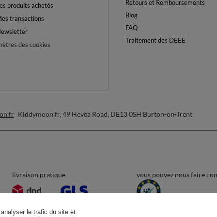
Retours et Remboursements
es produits achetés
Blog
es transactions
FAQ
ewsletter
Traitement des DEEE
ètres des cookies
on.fr
Kiddymoon.fr
,
49 Hevea Road
,
DE13 0SH
Burton-on-Trent
livraison pratique
vous pouvez nous faire co
analyser le trafic du site et