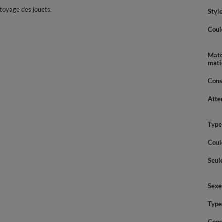
ttoyage des jouets.
Style
Coul
Mate
mati
Cons
Atte
Type
Coul
Seul
Sexe
Type
Cons