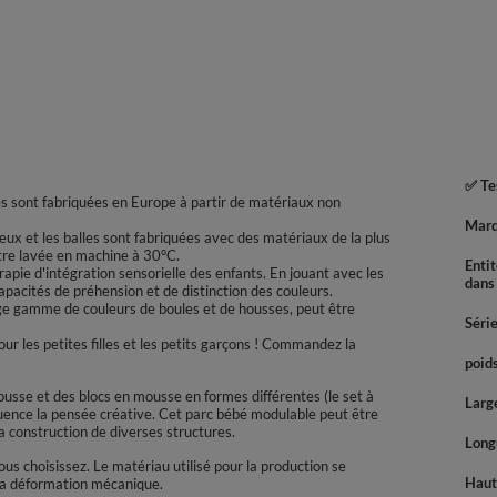
✅ Tes
lles sont fabriquées en Europe à partir de matériaux non
Mar
 jeux et les balles sont fabriquées avec des matériaux de la plus
être lavée en machine à 30°C.
Enti
apie d'intégration sensorielle des enfants. En jouant avec les
dans
apacités de préhension et de distinction des couleurs.
ge gamme de couleurs de boules et de housses, peut être
Séri
r les petites filles et les petits garçons ! Commandez la
poids
usse et des blocs en mousse en formes différentes (le set à
Large
nfluence la pensée créative. Cet parc bébé modulable peut être
 la construction de diverses structures.
Longu
s choisissez. Le matériau utilisé pour la production se
Haute
 la déformation mécanique.