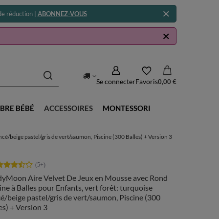
e réduction |
ABONNEZ-VOUS
Se connecter
Favoris
0,00 €
BRE BÉBÉ
ACCESSOIRES
MONTESSORI
é/beige pastel/gris de vert/saumon, Piscine (300 Balles) + Version 3
dyMoon Aire Velvet De Jeux en Mousse avec Rond
ine à Balles pour Enfants, vert forêt: turquoise
é/beige pastel/gris de vert/saumon, Piscine (300
es) + Version 3