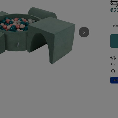
€2
Pis
⭐
F