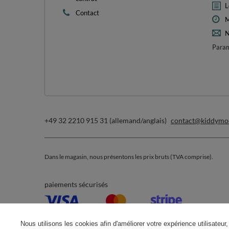
L
Contact
M
N
Param
+49 32 2210 915 31 (allemand/anglais)
contact@kiddymo
Dans le magasin, nous présentons les prix bruts (TVA comprise).
paiements sécurisés
Nous utilisons les cookies afin d'améliorer votre expérience utilisateur, 