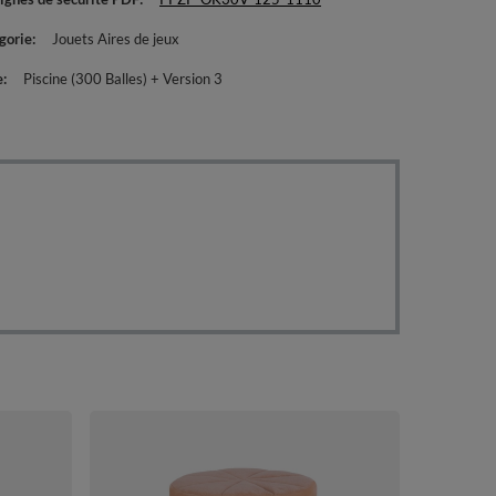
gorie
Jouets Aires de jeux
e
Piscine (300 Balles) + Version 3
KiddyMoon Ai
Piscine à Ball
clair/jaune/t
185,90 €
/
Balles) + Vers