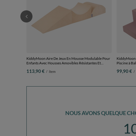
KiddyMoon Aire De Jeux En Mousse Modulable Pour
KiddyMoon A
Enfants Avec Housses Amovibles Résistantes Et
Piscine à Ba
Matériaux Doux Favorisant Imagination Et Créativité,
pastel/jaun
113,90 €
99,90 €
/
item
/
beige sableux, Multi-Taille
Piscine (100
NOUS AVONS QUELQUE CHO
1