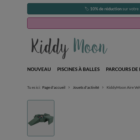
🏷️
10% de réduction
sur votre
NOUVEAU
PISCINES À BALLES
PARCOURS DE 
Tu es ici:
Page d'accueil
Jouets d'activité
KiddyMoon Aire Velve