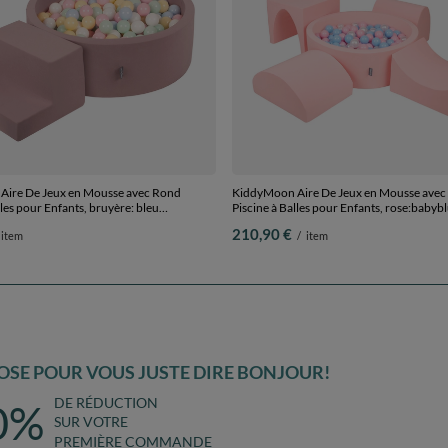
ire De Jeux en Mousse avec Rond
KiddyMoon Aire De Jeux en Mousse avec
lles pour Enfants, bruyère: bleu
Piscine à Balles pour Enfants, rose:babyb
e pastel/blanc/menthe/rose poudré,
poudre/perle, Piscine (200 Balles) + Versi
210,90 €
item
/
item
 Balles) + Marches
SE POUR VOUS JUSTE DIRE BONJOUR!
DE RÉDUCTION
0%
SUR VOTRE
PREMIÈRE COMMANDE