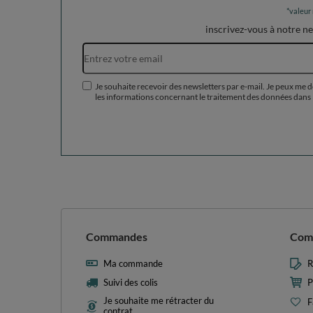
*valeur
inscrivez-vous à notre n
Je souhaite recevoir des newsletters par e-mail. Je peux me 
les informations concernant le traitement des données dans 
Commandes
Com
Ma commande
R
Suivi des colis
P
Je souhaite me rétracter du
F
contrat