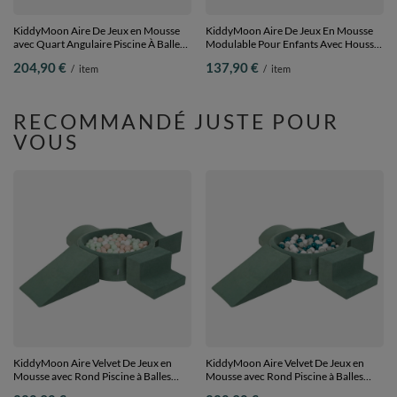
KiddyMoon Aire De Jeux en Mousse
KiddyMoon Aire De Jeux En Mousse
avec Quart Angulaire Piscine À Balles
Modulable Pour Enfants Avec Housses
pour Bébé, gris clair:
Amovibles Résistantes Et Matériaux
204,90 €
137,90 €
/
item
/
item
perle/gris/transparent/rose poudré,
Doux Favorisant Imagination Et
Piscine (200 Balles) + Version 5
Créativité, vert forêt, Multi-Taille
RECOMMANDÉ JUSTE POUR
VOUS
KiddyMoon Aire Velvet De Jeux en
KiddyMoon Aire Velvet De Jeux en
Mousse avec Rond Piscine à Balles
Mousse avec Rond Piscine à Balles
pour Enfants, vert forêt: beige
pour Enfants, vert forêt: turquoise