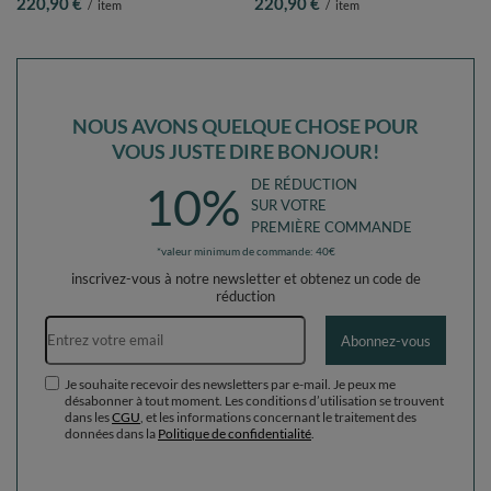
220,90 €
220,90 €
/
item
/
item
pastel/blanc/menthe, Piscine (200
foncé/gris de vert/blanc/vert clair,
Balles) + Version 5
Piscine (200 Balles) + Version 5
NOUS AVONS QUELQUE CHOSE POUR
VOUS JUSTE DIRE BONJOUR!
DE RÉDUCTION
10%
SUR VOTRE
PREMIÈRE COMMANDE
*valeur minimum de commande: 40€
inscrivez-vous à notre newsletter et obtenez un code de
réduction
Adresse e-mail
Abonnez-vous
Je souhaite recevoir des newsletters par e-mail. Je peux me
désabonner à tout moment. Les conditions d’utilisation se trouvent
dans les
CGU
, et les informations concernant le traitement des
données dans la
Politique de confidentialité
.