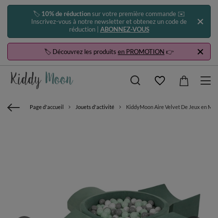
🏷️
10% de réduction
sur votre première commande ✉️
Inscrivez-vous à notre newsletter et obtenez un code de
réduction |
ABONNEZ-VOUS
🏷️ Découvrez les produits
en PROMOTION
👉
Page d'accueil
Jouets d'activité
KiddyMoon Aire Velvet De Jeux en Mousse