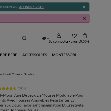
e réduction |
ABONNEZ-VOUS
Se connecter
Favoris
0,00 €
BRE BÉBÉ
ACCESSOIRES
MONTESSORI
vert forêt, Tonneau/Rouleau
dyMoon Aire De Jeux En Mousse Modulable Pour
ants Avec Housses Amovibles Résistantes Et
riaux Doux Favorisant Imagination Et Créativité,
 forêt, Tonneau/Rouleau