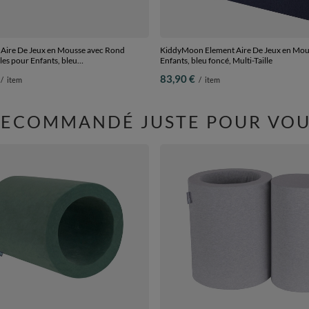
ire De Jeux en Mousse avec Rond
KiddyMoon Element Aire De Jeux en Mou
lles pour Enfants, bleu
Enfants, bleu foncé, Multi-Taille
r/orange/turq/bleu/babybl/jaune, Piscine
83,90 €
/
item
/
item
 + Version 4
RECOMMANDÉ JUSTE POUR VOU