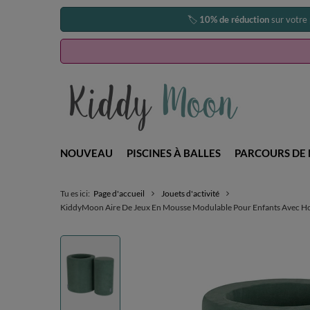
🏷️
10% de réduction
sur votre
NOUVEAU
PISCINES À BALLES
PARCOURS DE 
Tu es ici:
Page d'accueil
Jouets d'activité
KiddyMoon Aire De Jeux En Mousse Modulable Pour Enfants Avec Hous