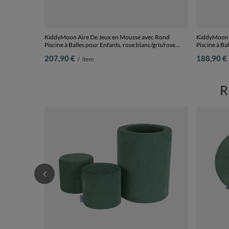
KiddyMoon Aire De Jeux en Mousse avec Rond
KiddyMoon A
Piscine à Balles pour Enfants, rose:blanc/gris/rose
Piscine à Ba
poudré, Piscine (200 Balles) + Version 3
foncé:vertCl
207,90 €
188,90 €
/
item
(300 Balles)