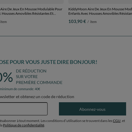
Aire De Jeux En Mousse Modulable Pour
KiddyMoon Aire De Jeux En Mousse Mod
c Housses Amovibles Résistantes Et
Enfants Avec Housses Amovibles Résistan
ux Favorisant Imagination Et Créativité,
Matériaux Doux Favorisant Imagination Et
103,90 €
item
/
item
Tonneau
gris clair, Tonneau/Rouleau
SE POUR VOUS JUSTE DIRE BONJOUR!
DE RÉDUCTION
0%
SUR VOTRE
PREMIÈRE COMMANDE
 minimum de commande: 40€
ewsletter et obtenez un code de réduction
Adresse e-mail
Abonnez-vous
désabonner à tout moment. Les conditions d’utilisation se trouvent dans les
CGU
, et
la
Politique de confidentialité
.