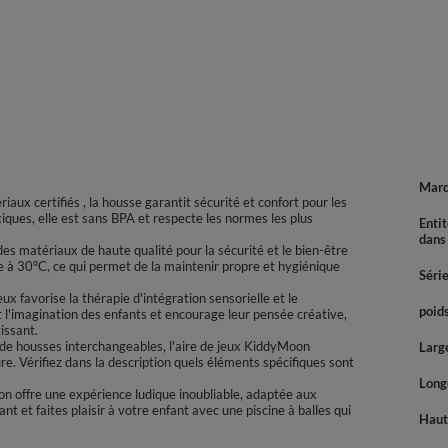
Mar
aux certifiés , la housse garantit sécurité et confort pour les
ques, elle est sans BPA et respecte les normes les plus
Enti
dans
 des matériaux de haute qualité pour la sécurité et le bien-être
e à 30°C, ce qui permet de la maintenir propre et hygiénique
Séri
x favorise la thérapie d'intégration sensorielle et le
poids
 l'imagination des enfants et encourage leur pensée créative,
issant.
de housses interchangeables, l'aire de jeux KiddyMoon
Large
re. Vérifiez dans la description quels éléments spécifiques sont
Longu
oon offre une expérience ludique inoubliable, adaptée aux
t et faites plaisir à votre enfant avec une piscine à balles qui
Haute