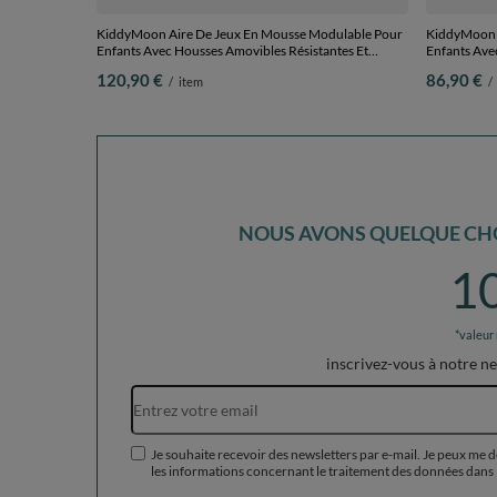
KiddyMoon Aire De Jeux En Mousse Modulable Pour
KiddyMoon 
Enfants Avec Housses Amovibles Résistantes Et
Enfants Ave
Matériaux Doux Favorisant Imagination Et Créativité,
Matériaux Do
120,90 €
86,90 €
/
item
/
vert forêt, Tonneau/Puf/Puf
vert forêt, 
NOUS AVONS QUELQUE CHO
1
*valeur
inscrivez-vous à notre n
Je souhaite recevoir des newsletters par e-mail. Je peux me 
les informations concernant le traitement des données dans 