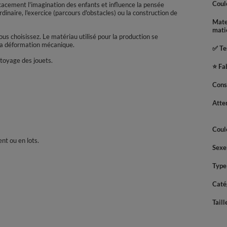
Coul
cacement l'imagination des enfants et influence la pensée
dinaire, l'exercice (parcours d'obstacles) ou la construction de
Mate
mati
s choisissez. Le matériau utilisé pour la production se
 la déformation mécanique.
✅ Tes
ttoyage des jouets.
⭐ Fa
Cons
Atte
Coul
nt ou en lots.
Sexe
Type
Caté
Taill