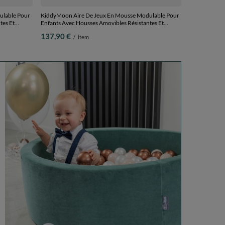
ulable Pour
KiddyMoon Aire De Jeux En Mousse Modulable Pour
tes Et
Enfants Avec Housses Amovibles Résistantes Et
 Créativité,
Matériaux Doux Favorisant Imagination Et Créativité,
137,90 €
/
item
vert forêt, Multi-Taille