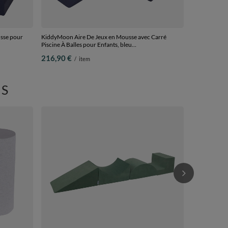
sse pour
KiddyMoon Aire De Jeux en Mousse avec Carré
Piscine À Balles pour Enfants, bleu
foncé:vertClr/orange/turq/bleu/babybl/jaune, Piscine
216,90 €
/
item
(200 Balles) + Version 3
S
KiddyMoon Ai
Enfants Avec 
Matériaux Dou
113,90 €
/
vert forêt, Mul