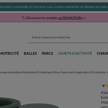
 première commande ✉️ Inscrivez-vous à notre newsletter et obtenez un code d
🏷️ Découvrez les produits
en PROMOTION
👉
MOTRICITÉ
BALLES
PARCS
JOUETS D'ACTIVITÉ
CHAM
ses Amovibles Résistantes Et Matériaux Doux Favorisant Imagination Et Créativité, 
Kid
Enf
Maté
vert