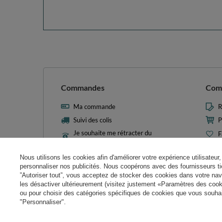
Commandes
Com
Ma commande
R
Suivi des colis
P
Je souhaite me rétracter du
F
contrat
L
Contact
Nous utilisons les cookies afin d'améliorer votre expérience utilisateur, 
M
personnaliser nos publicités. Nous coopérons avec des fournisseurs tie
N
”Autoriser tout”, vous acceptez de stocker des cookies dans votre nav
les désactiver ultérieurement (visitez justement «Paramètres des cooki
Param
ou pour choisir des catégories spécifiques de cookies que vous souhait
"Personnaliser".