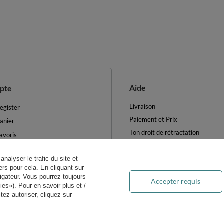
Aide
pte
Livraison
egister
Paiement et Prix
anier
Ton droit de rétractation
avoris
Retours et Remboursements
es produits achetés
Blog
analyser le trafic du site et
es transactions
rs pour cela. En cliquant sur
FAQ
ewsletter
igateur. Vous pourrez toujours
Accepter requis
Traitement des DEEE
es»). Pour en savoir plus et /
ètres des cookies
ez autoriser, cliquez sur