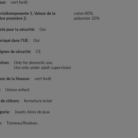
eur
vert forêt
rialkomponente 1, Valeur de la
coton 80%,
ère première 2
polyester 20%
té pour la sécurité
Oui
briqué dans l'UE
Oui
ignes de sécurité
CE
ntion
Only for domestic use
Use only under adult supervision
eur de la Housse
vert forêt
Unisex enfant
 de clôture
fermeture éclair
gorie
Jouets Aires de jeux
e
Tonneau/Rouleau