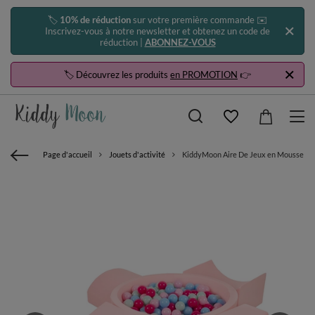
🏷️
10% de réduction
sur votre première commande ✉️
Inscrivez-vous à notre newsletter et obtenez un code de
réduction |
ABONNEZ-VOUS
🏷️ Découvrez les produits
en PROMOTION
👉
Page d'accueil
Jouets d'activité
KiddyMoon Aire De Jeux en Mousse avec 