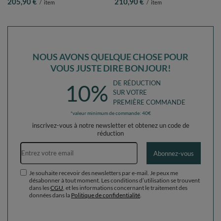
205,90 €
210,90 €
/
item
/
item
foncé/babyblue/menthe, Piscine (200
poudre/perle/transparent, Piscine
Balles) + Version 5
(300 Balles) + Version 5
NOUS AVONS QUELQUE CHOSE POUR
VOUS JUSTE DIRE BONJOUR!
DE RÉDUCTION
10%
SUR VOTRE
PREMIÈRE COMMANDE
*valeur minimum de commande: 40€
inscrivez-vous à notre newsletter et obtenez un code de
réduction
Adresse e-mail
Abonnez-vous
Je souhaite recevoir des newsletters par e-mail. Je peux me
désabonner à tout moment. Les conditions d’utilisation se trouvent
dans les
CGU
, et les informations concernant le traitement des
données dans la
Politique de confidentialité
.