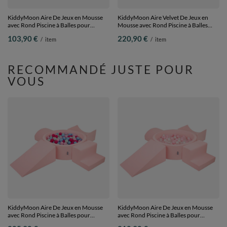
KiddyMoon Aire De Jeux en Mousse
KiddyMoon Aire Velvet De Jeux en
avec Rond Piscine à Balles pour
Mousse avec Rond Piscine à Balles
Enfants, bleu
pour Enfants, vert forêt: turquoise
103,90 €
220,90 €
/
item
/
item
foncé:vertClr/orange/turq/bleu/babybl/jaune,
foncé/gris de vert/blanc/vert clair,
Piscine (100 Balles)+ Pente
Piscine (200 Balles) + Version 5
RECOMMANDÉ JUSTE POUR
VOUS
KiddyMoon Aire De Jeux en Mousse
KiddyMoon Aire De Jeux en Mousse
avec Rond Piscine à Balles pour
avec Rond Piscine à Balles pour
Enfants, rose: rose poudré/rose
Enfants, rose:rose