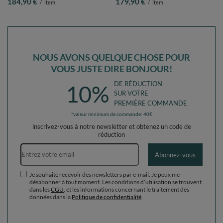
184,90 €
179,90 €
/
item
/
item
poudre/perle/transparent, Piscine
poudré/perle/transparent, Piscine
(300 Balles) + Version 6
(200 Balles) + Version 6
NOUS AVONS QUELQUE CHOSE POUR
VOUS JUSTE DIRE BONJOUR!
DE RÉDUCTION
10%
SUR VOTRE
PREMIÈRE COMMANDE
*valeur minimum de commande: 40€
inscrivez-vous à notre newsletter et obtenez un code de
réduction
Adresse e-mail
Abonnez-vous
Je souhaite recevoir des newsletters par e-mail. Je peux me
désabonner à tout moment. Les conditions d’utilisation se trouvent
dans les
CGU
, et les informations concernant le traitement des
données dans la
Politique de confidentialité
.