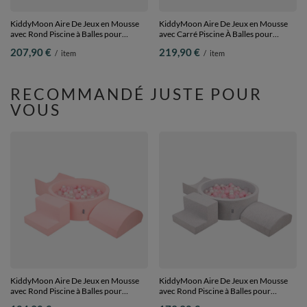
KiddyMoon Aire De Jeux en Mousse
KiddyMoon Aire De Jeux en Mousse
avec Rond Piscine à Balles pour
avec Carré Piscine À Balles pour
Enfants, rose:rose poudré/rose
Enfants, rose:vert
207,90 €
219,90 €
/
item
/
item
foncé/babyblue/menthe, Piscine (200
clair/jaune/turq/orange/r.foncé/violet,
Balles) + Version 3
Piscine (200 Balles) + Version 1
RECOMMANDÉ JUSTE POUR
VOUS
KiddyMoon Aire De Jeux en Mousse
KiddyMoon Aire De Jeux en Mousse
avec Rond Piscine à Balles pour
avec Rond Piscine à Balles pour
Enfants, rose:rose
Enfants, gris clair: rose