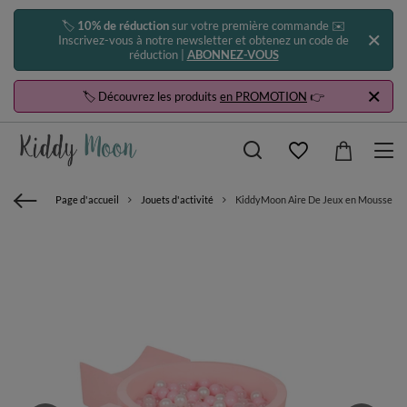
🏷️
10% de réduction
sur votre première commande ✉️
Inscrivez-vous à notre newsletter et obtenez un code de
réduction |
ABONNEZ-VOUS
🏷️ Découvrez les produits
en PROMOTION
👉
Page d'accueil
Jouets d'activité
KiddyMoon Aire De Jeux en Mousse avec 