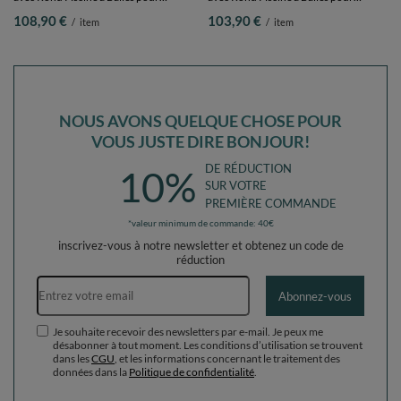
Enfants, rose: bleu pastel/jaune
Enfants, bruyère: bleu pastel/jaune
108,90 €
103,90 €
/
item
/
item
pastel/blanc/menthe/rose poudré,
pastel/blanc/menthe/rose poudré,
Piscine (200 Balles) + Pente
Piscine (100 Balles)+ Pente
NOUS AVONS QUELQUE CHOSE POUR
VOUS JUSTE DIRE BONJOUR!
DE RÉDUCTION
10%
SUR VOTRE
PREMIÈRE COMMANDE
*valeur minimum de commande: 40€
inscrivez-vous à notre newsletter et obtenez un code de
réduction
Adresse e-mail
Abonnez-vous
Je souhaite recevoir des newsletters par e-mail. Je peux me
désabonner à tout moment. Les conditions d’utilisation se trouvent
dans les
CGU
, et les informations concernant le traitement des
données dans la
Politique de confidentialité
.