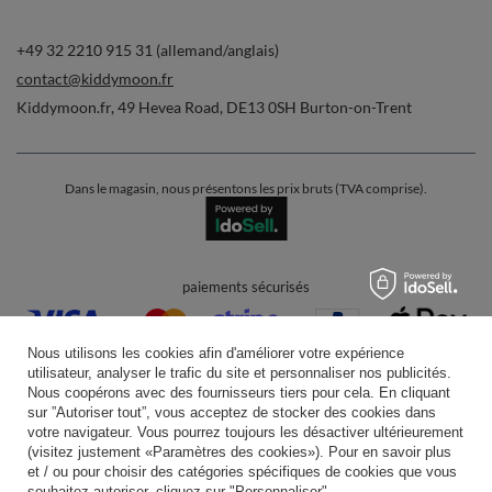
+49 32 2210 915 31 (allemand/anglais)
contact@kiddymoon.fr
Kiddymoon.fr
,
49 Hevea Road
,
DE13 0SH
Burton-on-Trent
Dans le magasin, nous présentons les prix bruts (TVA comprise).
paiements sécurisés
Nous utilisons les cookies afin d'améliorer votre expérience
utilisateur, analyser le trafic du site et personnaliser nos publicités.
Nous coopérons avec des fournisseurs tiers pour cela. En cliquant
sur ”Autoriser tout”, vous acceptez de stocker des cookies dans
votre navigateur. Vous pourrez toujours les désactiver ultérieurement
livraison pratique
(visitez justement «Paramètres des cookies»). Pour en savoir plus
et / ou pour choisir des catégories spécifiques de cookies que vous
souhaitez autoriser, cliquez sur "Personnaliser".