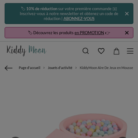
🏷️
10% de réduction
sur votre première commande ✉️
Inscrivez-vous à notre newsletter et obtenez un code de
réduction |
ABONNEZ-VOUS
🏷️ Découvrez les produits
en PROMOTION
👉
Page d'accueil
Jouets d'activité
KiddyMoon Aire De Jeux en Mousse avec 