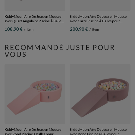
KiddyMoon Aire De Jeux en Mousse
KiddyMoon Aire De Jeux en Mousse
avec Quart Angulaire Piscine À Balles
avec Carré Piscine À Balles pour
pour Bébé, gris clair:
Enfants, gris clair:
108,90 €
200,90 €
/
item
/
item
blanc/gris/menthe, Piscine (100
gris/blanc/turquoise, Piscine (300
Balles)+ Pente
Balles) + Version 2
RECOMMANDÉ JUSTE POUR
VOUS
KiddyMoon Aire De Jeux en Mousse
KiddyMoon Aire De Jeux en Mousse
avec Rond Piscine à Balles pour
avec Rond Piscine à Balles pour