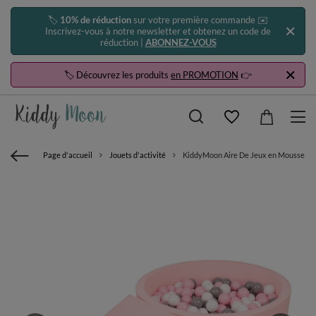
🏷️
10% de réduction
sur votre première commande ✉️
Inscrivez-vous à notre newsletter et obtenez un code de
réduction |
ABONNEZ-VOUS
🏷️ Découvrez les produits
en PROMOTION
👉
Page d'accueil
Jouets d'activité
KiddyMoon Aire De Jeux en Mousse avec 