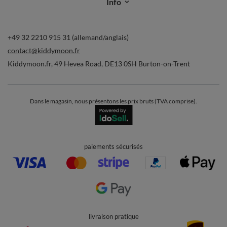
Commandes
Ma commande
Suivi des colis
Je souhaite me rétracter du contrat
Contact
Compte
Aide
Info