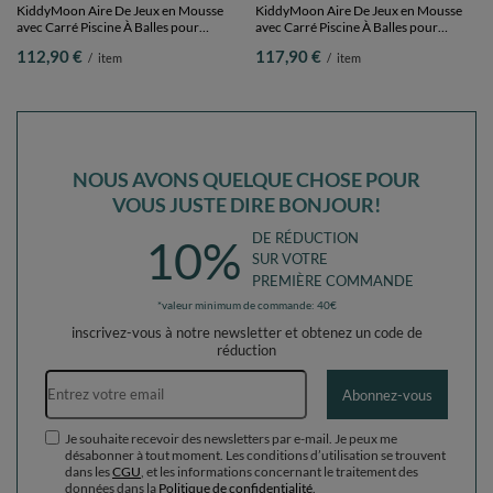
KiddyMoon Aire De Jeux en Mousse
KiddyMoon Aire De Jeux en Mousse
avec Carré Piscine À Balles pour
avec Carré Piscine À Balles pour
Enfants, gris clair: blanc/gris/rose
Enfants, gris clair:
107,90 €
107,90 €
/
item
/
item
poudré, Piscine (100 Balles) +
perle/gris/transparent/babyblue/menthe,
Marches
Piscine (100 Balles) + Marches
RECOMMANDÉ JUSTE POUR
VOUS
KiddyMoon Aire De Jeux en Mousse
KiddyMoon Aire De Jeux en Mousse
avec Carré Piscine À Balles pour
avec Carré Piscine À Balles pour
Enfants, rose:blanc/gris/rose poudré,
Enfants, rose:blanc/gris/rose poudré,