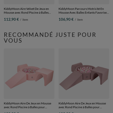
KiddyMoon Aire Velvet De Jeux en
KiddyMoon Parcours Motricité En
Mousse avec Rond Piscine à Balles
Mousse Avec Balles Enfants Favorise
pour Enfants, beige sableux:
Créativité, Gris foncé :
112,90 €
106,90 €
/
item
/
item
brun/cuivre/beige pastel/saumon,
perle/gris/transparent/babyblue,
Piscine (100 Balles)+ Pente
Piscine (100 Balles) + Marches
RECOMMANDÉ JUSTE POUR
VOUS
KiddyMoon Aire De Jeux en Mousse
KiddyMoon Aire De Jeux en Mousse
avec Rond Piscine à Balles pour
avec Rond Piscine à Balles pour
Enfants, rose: beige pastel/rose
Enfants, bruyère: beige pastel/rose