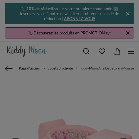
🏷️
10% de réduction
sur votre première commande ✉️
Inscrivez-vous à notre newsletter et obtenez un code de
réduction |
ABONNEZ-VOUS
🏷️ Découvrez les produits
en PROMOTION
👉
Page d'accueil
Jouets d'activité
KiddyMoon Aire De Jeux en Mousse avec R