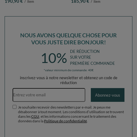
190,90 €
185,90 €
/
item
/
item
poudré/perle, Piscine (300 Balles) +
poudré/perle, Piscine (200 Balles) +
Version 2
Version 2
NOUS AVONS QUELQUE CHOSE POUR
VOUS JUSTE DIRE BONJOUR!
DE RÉDUCTION
10%
SUR VOTRE
PREMIÈRE COMMANDE
*valeur minimum de commande: 40€
inscrivez-vous à notre newsletter et obtenez un code de
réduction
Adresse e-mail
Abonnez-vous
Je souhaite recevoir des newsletters par e-mail. Je peux me
désabonner à tout moment. Les conditions d’utilisation se trouvent
dans les
CGU
, et les informations concernant le traitement des
données dans la
Politique de confidentialité
.