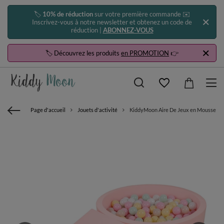
🏷️
10% de réduction
sur votre première commande ✉️
Inscrivez-vous à notre newsletter et obtenez un code de
réduction |
ABONNEZ-VOUS
🏷️ Découvrez les produits
en PROMOTION
👉
Page d'accueil
Jouets d'activité
KiddyMoon Aire De Jeux en Mousse avec 