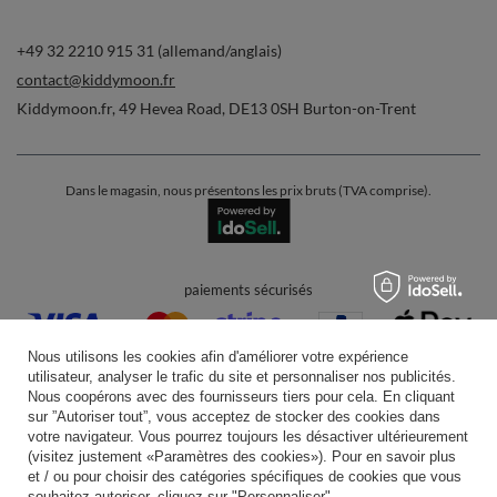
+49 32 2210 915 31 (allemand/anglais)
contact@kiddymoon.fr
Kiddymoon.fr
,
49 Hevea Road
,
DE13 0SH
Burton-on-Trent
Dans le magasin, nous présentons les prix bruts (TVA comprise).
paiements sécurisés
Nous utilisons les cookies afin d'améliorer votre expérience
utilisateur, analyser le trafic du site et personnaliser nos publicités.
Nous coopérons avec des fournisseurs tiers pour cela. En cliquant
sur ”Autoriser tout”, vous acceptez de stocker des cookies dans
votre navigateur. Vous pourrez toujours les désactiver ultérieurement
livraison pratique
(visitez justement «Paramètres des cookies»). Pour en savoir plus
et / ou pour choisir des catégories spécifiques de cookies que vous
souhaitez autoriser, cliquez sur "Personnaliser".