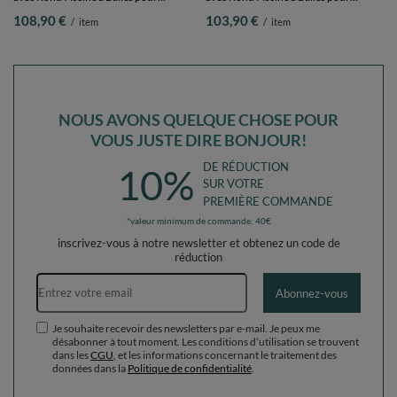
Enfants, rose: beige pastel/jaune
Enfants, bruyère: beige pastel/jaune
108,90 €
103,90 €
/
item
/
item
pastel/blanc/menthe/rose poudré,
pastel/blanc/menthe/rose poudré,
Piscine (200 Balles) + Pente
Piscine (100 Balles)+ Pente
NOUS AVONS QUELQUE CHOSE POUR
VOUS JUSTE DIRE BONJOUR!
DE RÉDUCTION
10%
SUR VOTRE
PREMIÈRE COMMANDE
*valeur minimum de commande: 40€
inscrivez-vous à notre newsletter et obtenez un code de
réduction
Adresse e-mail
Abonnez-vous
Je souhaite recevoir des newsletters par e-mail. Je peux me
désabonner à tout moment. Les conditions d’utilisation se trouvent
dans les
CGU
, et les informations concernant le traitement des
données dans la
Politique de confidentialité
.