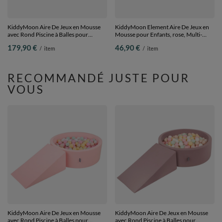
KiddyMoon Aire De Jeux en Mousse
KiddyMoon Element Aire De Jeux en
avec Rond Piscine à Balles pour
Mousse pour Enfants, rose, Multi-
Enfants, gris clair:
Taille
179,90 €
46,90 €
/
item
/
item
perle/gris/transparent/rose poudré,
Piscine (200 Balles) + Version 6
RECOMMANDÉ JUSTE POUR
VOUS
KiddyMoon Aire De Jeux en Mousse
KiddyMoon Aire De Jeux en Mousse
avec Rond Piscine à Balles pour
avec Rond Piscine à Balles pour