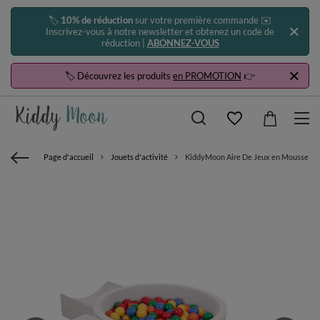
🏷️
10% de réduction
sur votre première commande ✉️
Inscrivez-vous à notre newsletter et obtenez un code de
réduction |
ABONNEZ-VOUS
🏷️ Découvrez les produits
en PROMOTION
👉
Page d'accueil
Jouets d'activité
KiddyMoon Aire De Jeux en Mousse avec R