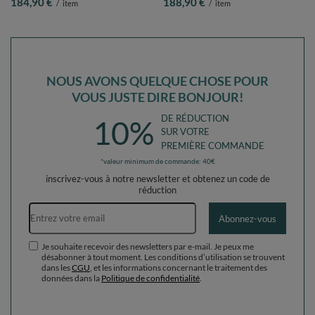
184,90 €
188,90 €
/
item
/
item
jaune/vert/bleu/rouge/orange, Piscine
jaune/vert/bleu/rouge/orange, Piscine
(300 Balles) + Version 6
(200 Balles) + Version 6
NOUS AVONS QUELQUE CHOSE POUR
VOUS JUSTE DIRE BONJOUR!
DE RÉDUCTION
10%
SUR VOTRE
PREMIÈRE COMMANDE
*valeur minimum de commande: 40€
inscrivez-vous à notre newsletter et obtenez un code de
réduction
Adresse e-mail
Abonnez-vous
Je souhaite recevoir des newsletters par e-mail. Je peux me
désabonner à tout moment. Les conditions d’utilisation se trouvent
dans les
CGU
, et les informations concernant le traitement des
données dans la
Politique de confidentialité
.