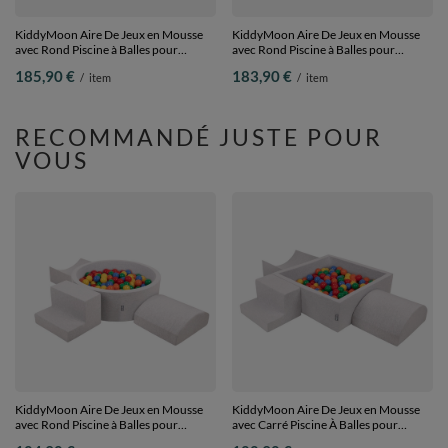
KiddyMoon Aire De Jeux en Mousse
KiddyMoon Aire De Jeux en Mousse
avec Rond Piscine à Balles pour
avec Rond Piscine à Balles pour
Enfants, rose:blanc/gris/rose poudré,
Enfants, bleu foncé:blanc/gris/menthe,
185,90 €
183,90 €
/
item
/
item
Piscine (200 Balles) + Version 2
Piscine (200 Balles) + Version 4
RECOMMANDÉ JUSTE POUR
VOUS
KiddyMoon Aire De Jeux en Mousse
KiddyMoon Aire De Jeux en Mousse
avec Rond Piscine à Balles pour
avec Carré Piscine À Balles pour
Enfants, gris clair:
Enfants, gris clair: