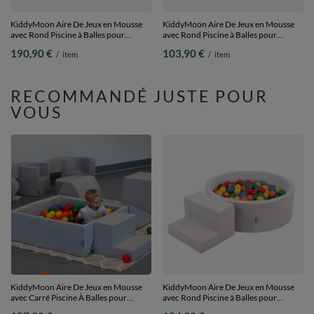
KiddyMoon Aire De Jeux en Mousse
KiddyMoon Aire De Jeux en Mousse
avec Rond Piscine à Balles pour
avec Rond Piscine à Balles pour
Enfants, bleu
Enfants, bruyère: beige
190,90 €
103,90 €
/
item
/
item
foncé:vertClr/orange/turq/bleu/babybl/jaune,
pastel/saumon/blanc, Piscine (100
Piscine (300 Balles) + Version 2
Balles)+ Pente
RECOMMANDÉ JUSTE POUR
VOUS
KiddyMoon Aire De Jeux en Mousse
KiddyMoon Aire De Jeux en Mousse
avec Carré Piscine À Balles pour
avec Rond Piscine à Balles pour
Enfants, gris clair:
Enfants, gris clair: