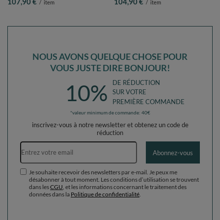
107,90 €
104,90 €
/
item
/
item
jaune/vert/bleu/rouge/orange, Piscine
jaune/vert/bleu/rouge/orange, Piscine
(100 Balles) + Marches
(200 Balles)+ Marches
NOUS AVONS QUELQUE CHOSE POUR
VOUS JUSTE DIRE BONJOUR!
DE RÉDUCTION
10%
SUR VOTRE
PREMIÈRE COMMANDE
*valeur minimum de commande: 40€
inscrivez-vous à notre newsletter et obtenez un code de
réduction
Adresse e-mail
Abonnez-vous
Je souhaite recevoir des newsletters par e-mail. Je peux me
désabonner à tout moment. Les conditions d’utilisation se trouvent
dans les
CGU
, et les informations concernant le traitement des
données dans la
Politique de confidentialité
.