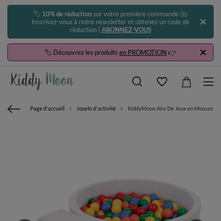
🏷️
10% de réduction
sur votre première commande ✉️
Inscrivez-vous à notre newsletter et obtenez un code de
réduction |
ABONNEZ-VOUS
🏷️ Découvrez les produits
en PROMOTION
👉
Page d'accueil
Jouets d'activité
KiddyMoon Aire De Jeux en Mousse avec 