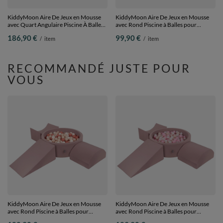
KiddyMoon Aire De Jeux en Mousse
KiddyMoon Aire De Jeux en Mousse
avec Quart Angulaire Piscine À Balles
avec Rond Piscine à Balles pour
pour Bébé, gris clair: blanc/gris/rose
Enfants, gris clair:
186,90 €
99,90 €
/
item
/
item
poudré, Piscine (200 Balles) + Version
jaune/vert/bleu/rouge/orange, Piscine
2
(100 Balles) + Marches
RECOMMANDÉ JUSTE POUR
VOUS
KiddyMoon Aire De Jeux en Mousse
KiddyMoon Aire De Jeux en Mousse
avec Rond Piscine à Balles pour
avec Rond Piscine à Balles pour
Enfants, bruyère: beige
Enfants, bruyère: beige pastel/rose