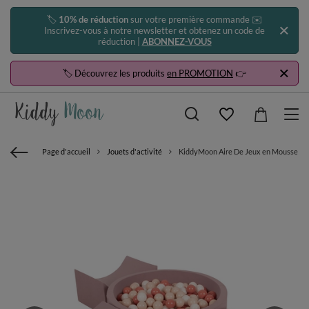
🏷️
10% de réduction
sur votre première commande ✉️
Inscrivez-vous à notre newsletter et obtenez un code de
réduction |
ABONNEZ-VOUS
🏷️ Découvrez les produits
en PROMOTION
👉
Page d'accueil
Jouets d'activité
KiddyMoon Aire De Jeux en Mousse avec 