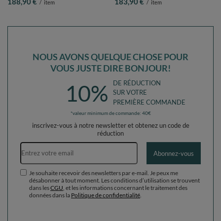
188,90 €
183,90 €
/
item
/
item
pastel/saumon/blanc, Piscine (300
poudré/perle, Piscine (200 Balles) +
Balles) + Version 4
Version 4
NOUS AVONS QUELQUE CHOSE POUR
VOUS JUSTE DIRE BONJOUR!
DE RÉDUCTION
10%
SUR VOTRE
PREMIÈRE COMMANDE
*valeur minimum de commande: 40€
inscrivez-vous à notre newsletter et obtenez un code de
réduction
Adresse e-mail
Abonnez-vous
Je souhaite recevoir des newsletters par e-mail. Je peux me
désabonner à tout moment. Les conditions d’utilisation se trouvent
dans les
CGU
, et les informations concernant le traitement des
données dans la
Politique de confidentialité
.