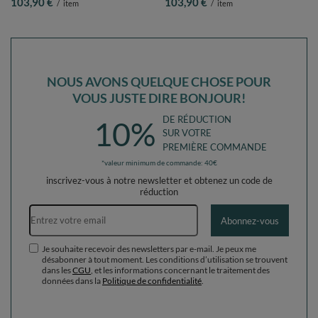
103,90 €
103,90 €
/
item
/
item
pastel/blanc/menthe/rose poudré,
pastel/blanc/menthe/rose poudré,
Piscine (100 Balles)+ Pente
Piscine (100 Balles)+ Pente
NOUS AVONS QUELQUE CHOSE POUR
VOUS JUSTE DIRE BONJOUR!
DE RÉDUCTION
10%
SUR VOTRE
PREMIÈRE COMMANDE
*valeur minimum de commande: 40€
inscrivez-vous à notre newsletter et obtenez un code de
réduction
Adresse e-mail
Abonnez-vous
Je souhaite recevoir des newsletters par e-mail. Je peux me
désabonner à tout moment. Les conditions d’utilisation se trouvent
dans les
CGU
, et les informations concernant le traitement des
données dans la
Politique de confidentialité
.