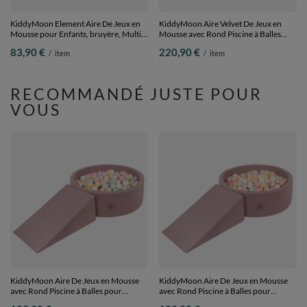
KiddyMoon Element Aire De Jeux en
KiddyMoon Aire Velvet De Jeux en
Mousse pour Enfants, bruyère, Multi-
Mousse avec Rond Piscine à Balles
Taille
pour Enfants, vert forêt: turquoise
83,90 €
220,90 €
/
item
/
item
foncé/gris de vert/blanc/vert clair,
Piscine (200 Balles) + Version 5
RECOMMANDÉ JUSTE POUR
VOUS
KiddyMoon Aire De Jeux en Mousse
KiddyMoon Aire De Jeux en Mousse
avec Rond Piscine à Balles pour
avec Rond Piscine à Balles pour
Enfants, bruyère: bleu pastel/jaune
Enfants, bruyère: beige pastel/jaune