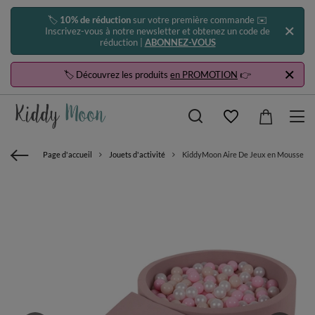
🏷️
10% de réduction
sur votre première commande ✉️
Inscrivez-vous à notre newsletter et obtenez un code de
réduction |
ABONNEZ-VOUS
🏷️ Découvrez les produits
en PROMOTION
👉
Page d'accueil
Jouets d'activité
KiddyMoon Aire De Jeux en Mousse avec 