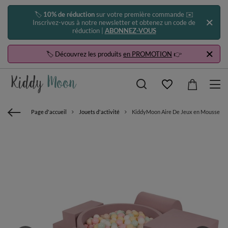
🏷️
10% de réduction
sur votre première commande ✉️
Inscrivez-vous à notre newsletter et obtenez un code de
réduction |
ABONNEZ-VOUS
🏷️ Découvrez les produits
en PROMOTION
👉
Page d'accueil
Jouets d'activité
KiddyMoon Aire De Jeux en Mousse avec 