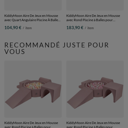
KiddyMoon Aire De Jeux en Mousse
KiddyMoon Aire De Jeux en Mousse
avec Quart Angulaire Piscine À Balles
avec Rond Piscine à Balles pour
pour Bébé, gris clair:
Enfants, gris clair: blanc/gris/rose
104,90 €
183,90 €
/
item
/
item
blanc/gris/menthe, Piscine (100 Balles)
poudré, Piscine (200 Balles) + Version
+ Marches
4
RECOMMANDÉ JUSTE POUR
VOUS
KiddyMoon Aire De Jeux en Mousse
KiddyMoon Aire De Jeux en Mousse
avec Rond Piscine à Balles pour
avec Rond Piscine à Balles pour