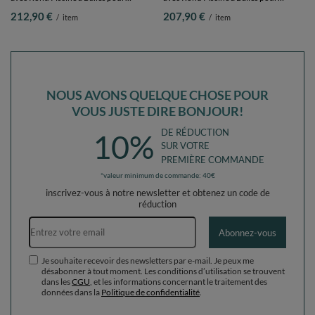
Enfants, bruyère: beige pastel/jaune
Enfants, bruyère: beige pastel/rose
212,90 €
207,90 €
/
item
/
item
pastel/blanc/menthe/rose poudré,
poudré/perle, Piscine (200 Balles) +
Piscine (300 Balles) + Version 3
Version 3
NOUS AVONS QUELQUE CHOSE POUR
VOUS JUSTE DIRE BONJOUR!
DE RÉDUCTION
10%
SUR VOTRE
PREMIÈRE COMMANDE
*valeur minimum de commande: 40€
inscrivez-vous à notre newsletter et obtenez un code de
réduction
Adresse e-mail
Abonnez-vous
Je souhaite recevoir des newsletters par e-mail. Je peux me
désabonner à tout moment. Les conditions d’utilisation se trouvent
dans les
CGU
, et les informations concernant le traitement des
données dans la
Politique de confidentialité
.