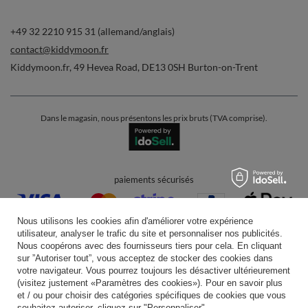
+49 32 2210 915 31 (allemand/anglais)
contact@kiddymoon.fr
Kiddymoon.fr
,
49 Hevea Road
,
DE13 0SH
Burton-on-Trent
Dans le magasin, nous présentons les prix bruts (TVA comprise).
paiements sécurisés
Nous utilisons les cookies afin d'améliorer votre expérience
utilisateur, analyser le trafic du site et personnaliser nos publicités.
Nous coopérons avec des fournisseurs tiers pour cela. En cliquant
sur ”Autoriser tout”, vous acceptez de stocker des cookies dans
votre navigateur. Vous pourrez toujours les désactiver ultérieurement
livraison pratique
(visitez justement «Paramètres des cookies»). Pour en savoir plus
et / ou pour choisir des catégories spécifiques de cookies que vous
souhaitez autoriser, cliquez sur "Personnaliser".