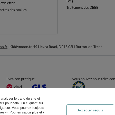
FAQ
ewsletter
Traitement des DEEE
ètres des cookies
on.fr
Kiddymoon.fr
,
49 Hevea Road
,
DE13 0SH
Burton-on-Trent
livraison pratique
vous pouvez nous faire co
analyser le trafic du site et
rs pour cela. En cliquant sur
igateur. Vous pourrez toujours
Accepter requis
es»). Pour en savoir plus et /