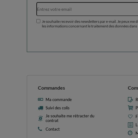
Je souhaite recevoir des newsletters par e-mail. Je peux me 
les informations concernant le traitement des données dans 
Commandes
Com
Ma commande
R
Suivi des colis
P
Je souhaite me rétracter du
F
contrat
L
Contact
M