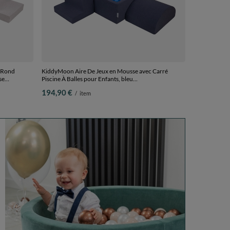
 Rond
KiddyMoon Aire De Jeux en Mousse avec Carré
se
Piscine À Balles pour Enfants, bleu
lles) +
foncé:babyblue/bleu/perle, Piscine (300 Balles) +
194,90 €
/
item
Version 6