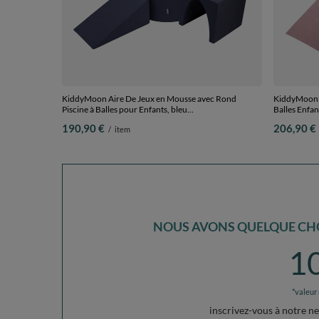
KiddyMoon Aire De Jeux en Mousse avec Rond
KiddyMoon P
Piscine à Balles pour Enfants, bleu
Balles Enfant
foncé:vertClr/orange/turq/bleu/babybl/jaune, Piscine
pastel/jaun
190,90 €
206,90 €
/
item
(300 Balles) + Version 2
Piscine (200
NOUS AVONS QUELQUE CHO
1
*valeur
inscrivez-vous à notre n