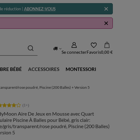
e réduction |
ABONNEZ-VOUS
Se connecter
Favoris
0,00 €
BRE BÉBÉ
ACCESSOIRES
MONTESSORI
ransparent/rose poudré, Piscine (200 Balles) + Version 5
dyMoon Aire De Jeux en Mousse avec Quart
laire Piscine À Balles pour Bébé, gris clair:
e/gris/transparent/rose poudré, Piscine (200 Balles)
rsion 5