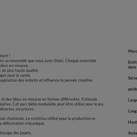
Mar
nfant !
 dans un ensemble que vous avez choisi. Chaque ensemble
Enti
s blocs en mousse.
dans
de plus haute qualité.
ger pour la santé.
Séri
magination des enfants et influence la pensée créative.
poids
et des blocs en mousse en formes différentes. Il stimule
Large
éative. Cet parc bébé modulable peut être utilisé pour le jeu
 diverses structures.
Longu
s choisissez. Le matériau utilisé pour la production se
Haute
 la déformation mécanique.
ttoyage des jouets.
Style