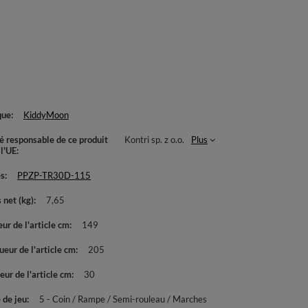
que
KiddyMoon
té responsable de ce produit
Kontri sp. z o.o.
Plus
 l'UE
es
PPZP-TR30D-115
 net (kg)
7,65
ur de l'article cm
149
eur de l'article cm
205
ur de l'article cm
30
 de jeu
5 - Coin / Rampe / Semi-rouleau / Marches