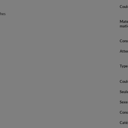
Coul
ches
Mate
mati
Cons
Atte
Type
Coul
Seul
Sexe
Cons
Caté