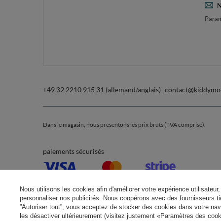
N
Param
+49 32 2210 915 31 (allemand/anglais)
contact@kiddymo
Dans le magasin, nous présentons les prix bruts (TVA comprise).
paiements sécurisés
Nous utilisons les cookies afin d'améliorer votre expérience utilisateur, 
personnaliser nos publicités. Nous coopérons avec des fournisseurs tie
”Autoriser tout”, vous acceptez de stocker des cookies dans votre nav
les désactiver ultérieurement (visitez justement «Paramètres des cooki