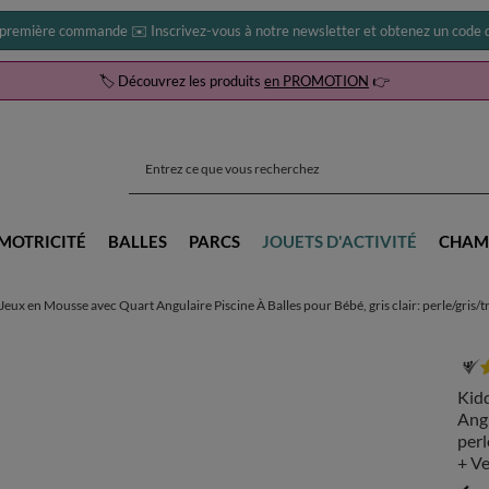
 première commande ✉️ Inscrivez-vous à notre newsletter et obtenez un code d
🏷️ Découvrez les produits
en PROMOTION
👉
MOTRICITÉ
BALLES
PARCS
JOUETS D'ACTIVITÉ
CHAM
ux en Mousse avec Quart Angulaire Piscine À Balles pour Bébé, gris clair: perle/gris/t
Kid
Angu
perl
+ Ve