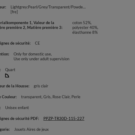
eur
Lightgrey:Pearl/Grey/Transparent/Powderpink
[fre]
rialkomponente 1, Valeur de la
coton 52%,
ère première 2, Matière première 3
polyester 40%,
élasthanne 8%
ignes de sécurité
CE
ntion
Only for domestic use
Use only under adult supervision
Quart
eur de la Housse
gris clair
e Couleur
transparent
Gris
Rose Clair
Perle
Unisex enfant
ignes de sécurité PDF
PPZP-TR30D-115-227
gorie
Jouets Aires de jeux