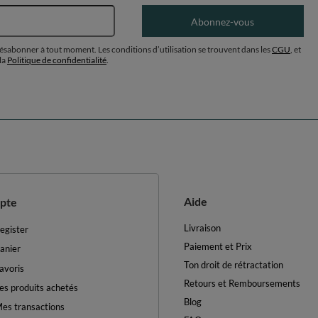
Adresse e-mail
Abonnez-vous
désabonner à tout moment. Les conditions d’utilisation se trouvent dans les
CGU
, et
la
Politique de confidentialité
.
Aide
pte
Livraison
egister
Paiement et Prix
anier
Ton droit de rétractation
avoris
Retours et Remboursements
es produits achetés
Blog
es transactions