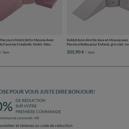
arcours Motricité En Mousse Avec
KiddyMoon Aire De Jeux en Mousse avec
s Favorise Créativité, Violet : bleu
Piscine à Balles pour Enfants, gris clair: ro
e pastel/blanc/menthe/rose poudré,
poudré/perle/transparent, Piscine (200 Ba
205,90 €
/
item
/
item
 Balles) + Version 5
Version 5
SE POUR VOUS JUSTE DIRE BONJOUR!
DE RÉDUCTION
0%
SUR VOTRE
PREMIÈRE COMMANDE
 minimum de commande: 40€
ewsletter et obtenez un code de réduction