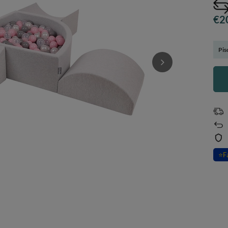
€2
Pis
⭐
F