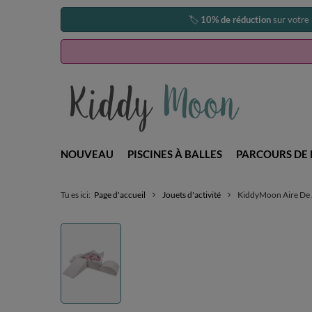
🏷️
10% de réduction
sur votre
NOUVEAU
PISCINES À BALLES
PARCOURS DE 
Tu es ici:
Page d'accueil
Jouets d'activité
KiddyMoon Aire De Je