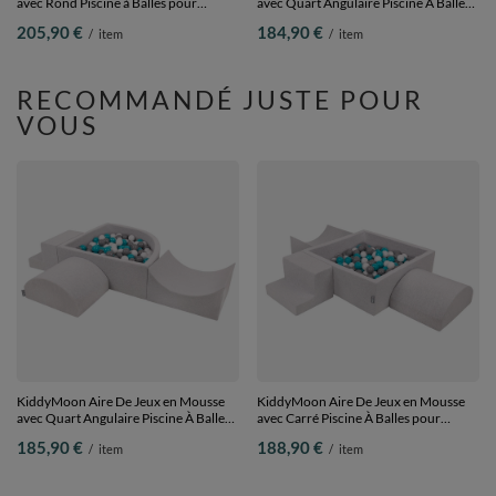
avec Rond Piscine à Balles pour
avec Quart Angulaire Piscine À Balles
Enfants,
pour Bébé, gris clair:
205,90 €
184,90 €
/
item
/
item
rose:perle/gris/transparent/rose
perle/gris/transparent/babyblue/menthe,
poudré, Piscine (200 Balles) + Version
Piscine (200 Balles) + Version 4
5
RECOMMANDÉ JUSTE POUR
VOUS
KiddyMoon Aire De Jeux en Mousse
KiddyMoon Aire De Jeux en Mousse
avec Quart Angulaire Piscine À Balles
avec Carré Piscine À Balles pour
pour Bébé, gris clair:
Enfants, gris clair:
185,90 €
188,90 €
/
item
/
item
gris/blanc/turquoise, Piscine (300
gris/blanc/turquoise, Piscine (200
Balles) + Version 6
Balles) + Version 6