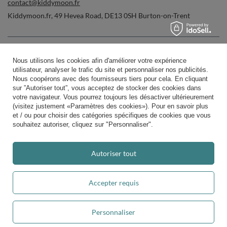
contact@kiddymoon.fr
Kiddymoon.fr
,
49 Hevea Road
,
DE13 0SH
Burton-on-Trent
Dans le magasin, nous présentons les prix bruts (TVA comprise).
Nous utilisons les cookies afin d'améliorer votre expérience
utilisateur, analyser le trafic du site et personnaliser nos publicités.
Nous coopérons avec des fournisseurs tiers pour cela. En cliquant
sur ”Autoriser tout”, vous acceptez de stocker des cookies dans
votre navigateur. Vous pourrez toujours les désactiver ultérieurement
paiements sécurisés
(visitez justement «Paramètres des cookies»). Pour en savoir plus
et / ou pour choisir des catégories spécifiques de cookies que vous
souhaitez autoriser, cliquez sur "Personnaliser".
Autoriser tout
livraison pratique
Accepter requis
Personnaliser
vous pouvez nous faire confiance
Ajouter au panier