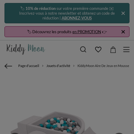
🏷️
10% de réduction
sur votre première commande ✉️
Inscrivez-vous à notre newsletter et obtenez un code de
réduction |
ABONNEZ-VOUS
🏷️ Découvrez les produits
en PROMOTION
👉
Page d'accueil
Jouets d'activité
KiddyMoon Aire De Jeux en Mousse avec Q