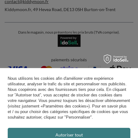
contact@kiddymoon.fr
Kiddymoon.fr
,
49 Hevea Road
,
DE13 0SH
Burton-on-Trent
Dans le magasin, nous présentons les prix bruts (TVA comprise).
paiements sécurisés
Nous utilisons les cookies afin d'améliorer votre expérience
utilisateur, analyser le trafic du site et personnaliser nos publicités.
Nous coopérons avec des fournisseurs tiers pour cela. En cliquant
sur ”Autoriser tout”, vous acceptez de stocker des cookies dans
votre navigateur. Vous pourrez toujours les désactiver ultérieurement
livraison pratique
(visitez justement «Paramètres des cookies»). Pour en savoir plus
et / ou pour choisir des catégories spécifiques de cookies que vous
souhaitez autoriser, cliquez sur "Personnaliser".
vous pouvez nous faire confiance
Autoriser tout