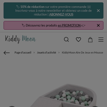
🏷️
10% de réduction
sur votre première commande ✉️
Inscrivez-vous à notre newsletter et obtenez un code de
réduction |
ABONNEZ-VOUS
🏷️ Découvrez les produits
en PROMOTION
👉
Page d'accueil
Jouets d'activité
KiddyMoon Aire De Jeux en Mousse avec 