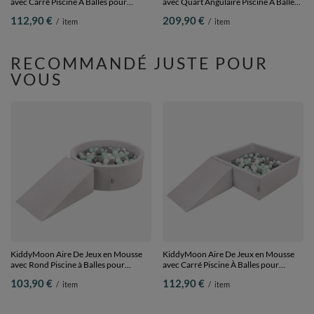
avec Carré Piscine À Balles pour
avec Quart Angulaire Piscine À Balles
Enfants, gris clair: blanc/gris/rose
pour Bébé, gris clair:
112,90 €
209,90 €
/
item
/
item
poudré, Piscine (100 Balles)+ Pente
perle/gris/transparent/babyblue/menthe,
Piscine (200 Balles) + Version 1
RECOMMANDÉ JUSTE POUR
VOUS
KiddyMoon Aire De Jeux en Mousse
KiddyMoon Aire De Jeux en Mousse
avec Rond Piscine à Balles pour
avec Carré Piscine À Balles pour
Enfants, gris clair: blanc/gris/menthe,
Enfants, gris clair: blanc/gris/menthe,
103,90 €
112,90 €
/
item
/
item
Piscine (100 Balles)+ Pente
Piscine (100 Balles)+ Pente