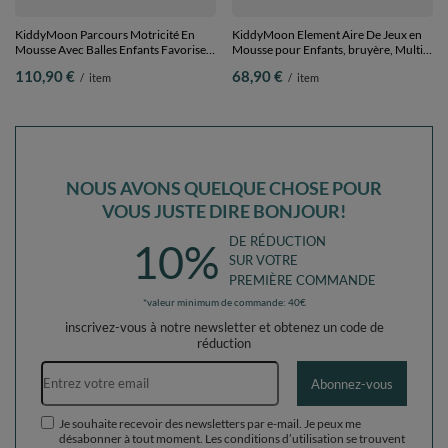
KiddyMoon Parcours Motricité En
KiddyMoon Element Aire De Jeux en
Mousse Avec Balles Enfants Favorise
Mousse pour Enfants, bruyère, Multi-
Créativité, Vert : vert
Taille
110,90 €
68,90 €
/
item
/
item
clair/vert/jaune/rose poudré/rose,
Piscine (100 Balles)+ Pente
NOUS AVONS QUELQUE CHOSE POUR
VOUS JUSTE DIRE BONJOUR!
DE RÉDUCTION
10%
SUR VOTRE
PREMIÈRE COMMANDE
*valeur minimum de commande: 40€
inscrivez-vous à notre newsletter et obtenez un code de
réduction
Adresse e-mail
Abonnez-vous
Je souhaite recevoir des newsletters par e-mail. Je peux me
désabonner à tout moment. Les conditions d’utilisation se trouvent