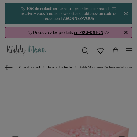
🏷️
10% de réduction
sur votre première commande ✉️
Inscrivez-vous à notre newsletter et obtenez un code de
réduction |
ABONNEZ-VOUS
🏷️ Découvrez les produits
en PROMOTION
👉
Page d'accueil
Jouets d'activité
KiddyMoon Aire De Jeux en Mousse avec 