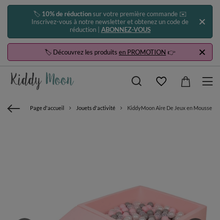
🏷️
10% de réduction
sur votre première commande ✉️
Inscrivez-vous à notre newsletter et obtenez un code de
réduction |
ABONNEZ-VOUS
🏷️ Découvrez les produits
en PROMOTION
👉
Page d'accueil
Jouets d'activité
KiddyMoon Aire De Jeux en Mousse avec 