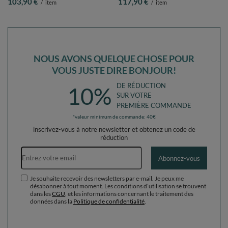
103,90 €
117,90 €
/
item
/
item
perle/gris/transparent/rose poudré,
rose:perle/gris/transparent/rose
Piscine (100 Balles)+ Pente
poudré, Piscine (200 Balles) + Pente
NOUS AVONS QUELQUE CHOSE POUR
VOUS JUSTE DIRE BONJOUR!
DE RÉDUCTION
10%
SUR VOTRE
PREMIÈRE COMMANDE
*valeur minimum de commande: 40€
inscrivez-vous à notre newsletter et obtenez un code de
réduction
Adresse e-mail
Abonnez-vous
Je souhaite recevoir des newsletters par e-mail. Je peux me
désabonner à tout moment. Les conditions d’utilisation se trouvent
dans les
CGU
, et les informations concernant le traitement des
données dans la
Politique de confidentialité
.