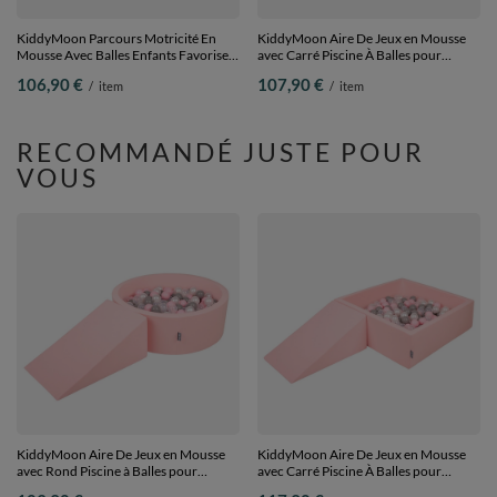
KiddyMoon Parcours Motricité En
KiddyMoon Aire De Jeux en Mousse
Mousse Avec Balles Enfants Favorise
avec Carré Piscine À Balles pour
Créativité, Gris foncé :
Enfants, gris clair: rose
106,90 €
107,90 €
/
item
/
item
perle/gris/transparent/babyblue,
poudré/perle/transparent, Piscine
Piscine (100 Balles) + Marches
(100 Balles) + Marches
RECOMMANDÉ JUSTE POUR
VOUS
KiddyMoon Aire De Jeux en Mousse
KiddyMoon Aire De Jeux en Mousse
avec Rond Piscine à Balles pour
avec Carré Piscine À Balles pour
Enfants, rose:
Enfants,