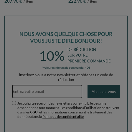
207,90 €
222,90 €
/
item
/
item
poudre/perle, Piscine (200 Balles) +
poudre/perle, Piscine (300 Balles) +
Version 3
Version 3
NOUS AVONS QUELQUE CHOSE POUR
VOUS JUSTE DIRE BONJOUR!
DE RÉDUCTION
10%
SUR VOTRE
PREMIÈRE COMMANDE
*valeur minimum de commande: 40€
inscrivez-vous à notre newsletter et obtenez un code de
réduction
Adresse e-mail
Abonnez-vous
Je souhaite recevoir des newsletters par e-mail. Je peux me
désabonner à tout moment. Les conditions d’utilisation se trouvent
dans les
CGU
, et les informations concernant le traitement des
données dans la
Politique de confidentialité
.