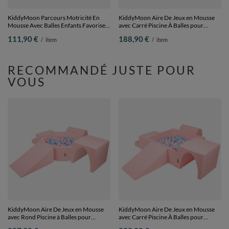
KiddyMoon Parcours Motricité En
KiddyMoon Aire De Jeux en Mousse
Mousse Avec Balles Enfants Favorise
avec Carré Piscine À Balles pour
Créativité, Vert : blanc/gris/menthe,
Enfants, gris clair:
111,90 €
188,90 €
/
item
/
item
Piscine (200 Balles)+ Marches
perle/gris/transparent/rose poudré,
Piscine (200 Balles) + Version 6
RECOMMANDÉ JUSTE POUR
VOUS
KiddyMoon Aire De Jeux en Mousse
KiddyMoon Aire De Jeux en Mousse
avec Rond Piscine à Balles pour
avec Carré Piscine À Balles pour
Enfants, rose:babyblue/rose
Enfants, rose:babyblue/rose