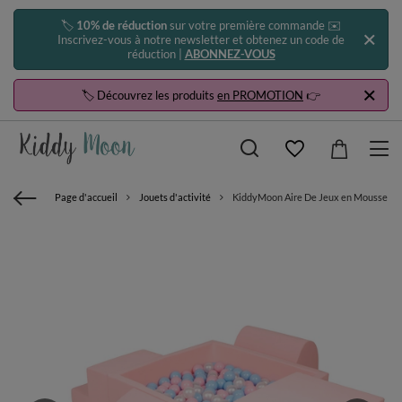
🏷️
10% de réduction
sur votre première commande ✉️
Inscrivez-vous à notre newsletter et obtenez un code de
réduction |
ABONNEZ-VOUS
🏷️ Découvrez les produits
en PROMOTION
👉
Page d'accueil
Jouets d'activité
KiddyMoon Aire De Jeux en Mousse avec 