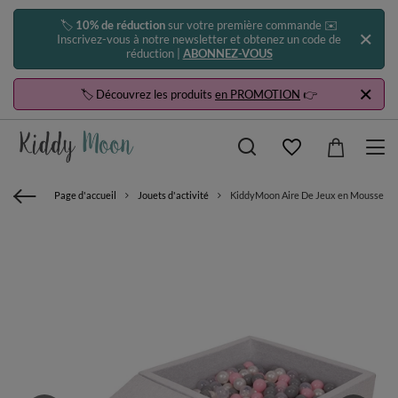
🏷️
10% de réduction
sur votre première commande ✉️
Inscrivez-vous à notre newsletter et obtenez un code de
réduction |
ABONNEZ-VOUS
🏷️ Découvrez les produits
en PROMOTION
👉
Page d'accueil
Jouets d'activité
KiddyMoon Aire De Jeux en Mousse avec C