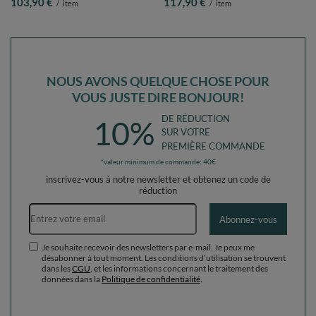
103,90 €
117,90 €
/
item
/
item
perle/gris/transparent/rose poudré,
perle/gris/transparent/rose poudré,
Piscine (100 Balles)+ Pente
Piscine (200 Balles) + Pente
NOUS AVONS QUELQUE CHOSE POUR
VOUS JUSTE DIRE BONJOUR!
DE RÉDUCTION
10%
SUR VOTRE
PREMIÈRE COMMANDE
*valeur minimum de commande: 40€
inscrivez-vous à notre newsletter et obtenez un code de
réduction
Adresse e-mail
Abonnez-vous
Je souhaite recevoir des newsletters par e-mail. Je peux me
désabonner à tout moment. Les conditions d’utilisation se trouvent
dans les
CGU
, et les informations concernant le traitement des
données dans la
Politique de confidentialité
.