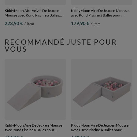
KiddyMoon Aire Velvet De Jeux en
KiddyMoon Aire De Jeux en Mousse
Mousse avec Rond Piscine à Balles
avec Rond Piscine à Balles pour
pour Enfants, vert forêt: turquoise
Enfants, gris clair: blanc/gris/rose
223,90 €
179,90 €
/
item
/
item
foncé/beige pastel/gris de
poudré, Piscine (200 Balles) + Version
vert/saumon, Piscine (200 Balles) +
6
Version 3
RECOMMANDÉ JUSTE POUR
VOUS
KiddyMoon Aire De Jeux en Mousse
KiddyMoon Aire De Jeux en Mousse
avec Rond Piscine à Balles pour
avec Carré Piscine À Balles pour
Enfants, gris clair:
Enfants, gris clair: