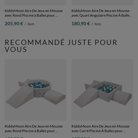
KiddyMoon Aire De Jeux en Mousse
KiddyMoon Aire De Jeux en Mousse
avec Rond Piscine à Balles pour
avec Quart Angulaire Piscine À Balles
Enfants, bruyère: beige pastel/rose
pour Bébé, gris clair:
205,90 €
180,90 €
/
item
/
item
poudré/perle, Piscine (200 Balles) +
perle/gris/transparent/babyblue/menthe,
Version 5
Piscine (200 Balles) + Version 6
RECOMMANDÉ JUSTE POUR
VOUS
KiddyMoon Aire De Jeux en Mousse
KiddyMoon Aire De Jeux en Mousse
avec Rond Piscine à Balles pour
avec Carré Piscine À Balles pour
Enfants, gris clair:
Enfants, gris clair: