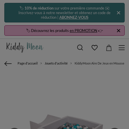
🏷️
10% de réduction
sur votre première commande ✉️
Inscrivez-vous à notre newsletter et obtenez un code de
réduction |
ABONNEZ-VOUS
🏷️ Découvrez les produits
en PROMOTION
👉
Page d'accueil
Jouets d'activité
KiddyMoon Aire De Jeux en Mousse avec C