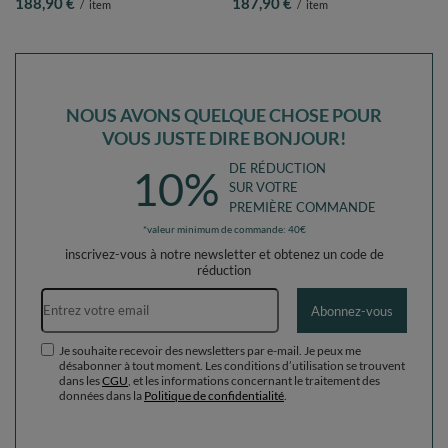
188,90 €
187,90 €
/
item
/
item
gris/blanc/turquoise, Piscine (300
gris/blanc/turquoise, Piscine (200
Balles) + Version 4
Balles) + Version 4
NOUS AVONS QUELQUE CHOSE POUR
VOUS JUSTE DIRE BONJOUR!
DE RÉDUCTION
10%
SUR VOTRE
PREMIÈRE COMMANDE
*valeur minimum de commande: 40€
inscrivez-vous à notre newsletter et obtenez un code de
réduction
Adresse e-mail
Abonnez-vous
Je souhaite recevoir des newsletters par e-mail. Je peux me
désabonner à tout moment. Les conditions d’utilisation se trouvent
dans les
CGU
, et les informations concernant le traitement des
données dans la
Politique de confidentialité
.