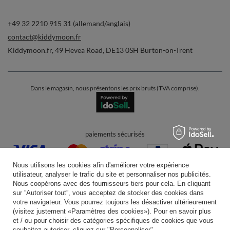
+49 32 2210 915 31 (allemand/anglais)
contact@kiddymoon.fr
Kiddymoon.fr
,
49 Hevea Road
,
DE13 0SH
Burton-on-Trent
Dans le magasin, nous présentons les prix bruts (TVA comprise).
paiements sécurisés
Nous utilisons les cookies afin d'améliorer votre expérience
utilisateur, analyser le trafic du site et personnaliser nos publicités.
Nous coopérons avec des fournisseurs tiers pour cela. En cliquant
sur ”Autoriser tout”, vous acceptez de stocker des cookies dans
votre navigateur. Vous pourrez toujours les désactiver ultérieurement
livraison pratique
(visitez justement «Paramètres des cookies»). Pour en savoir plus
et / ou pour choisir des catégories spécifiques de cookies que vous
souhaitez autoriser, cliquez sur "Personnaliser".