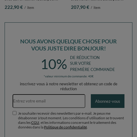
Enfants, bleu
Enfants, bleu
222,90 €
207,90 €
/
item
/
item
foncé:vertClr/orange/turq/bleu/babybl/jaune,
foncé:vertClr/orange/turq/bleu/babybl/j
Piscine (300 Balles) + Version 3
Piscine (200 Balles) + Version 3
NOUS AVONS QUELQUE CHOSE POUR
VOUS JUSTE DIRE BONJOUR!
DE RÉDUCTION
10%
SUR VOTRE
PREMIÈRE COMMANDE
*valeur minimum de commande: 40€
inscrivez-vous à notre newsletter et obtenez un code de
réduction
Adresse e-mail
Abonnez-vous
Je souhaite recevoir des newsletters par e-mail. Je peux me
désabonner à tout moment. Les conditions d’utilisation se trouvent
dans les
CGU
, et les informations concernant le traitement des
données dans la
Politique de confidentialité
.