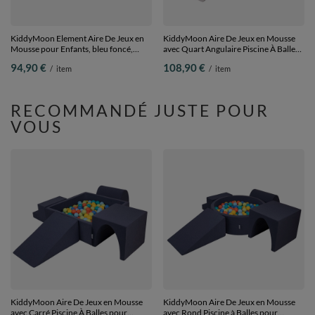
KiddyMoon Element Aire De Jeux en
KiddyMoon Aire De Jeux en Mousse
Mousse pour Enfants, bleu foncé,
avec Quart Angulaire Piscine À Balles
Multi-Taille
pour Bébé, gris clair: blanc/gris/rose
94,90 €
108,90 €
/
item
/
item
poudré, Piscine (100 Balles)+ Pente
RECOMMANDÉ JUSTE POUR
VOUS
KiddyMoon Aire De Jeux en Mousse
KiddyMoon Aire De Jeux en Mousse
avec Carré Piscine À Balles pour
avec Rond Piscine à Balles pour