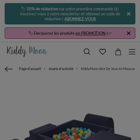
🏷️
10% de réduction
sur votre première commande ✉️
Inscrivez-vous à notre newsletter et obtenez un code de
réduction |
ABONNEZ-VOUS
🏷️ Découvrez les produits
en PROMOTION
👉
Page d'accueil
Jouets d'activité
KiddyMoon Aire De Jeux en Mousse avec 