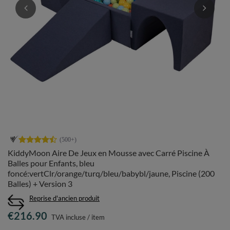
KiddyMoon Aire De Jeux en Mousse avec Carré Piscine À
Balles pour Enfants, bleu
foncé:vertClr/orange/turq/bleu/babybl/jaune, Piscine (200
Balles) + Version 3
Reprise d'ancien produit
€216.90
TVA incluse
/
item