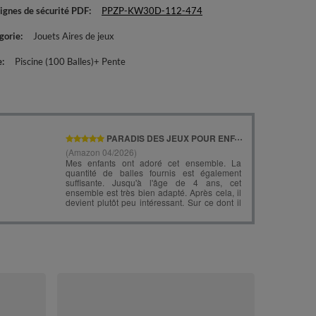
ignes de sécurité PDF
PPZP-KW30D-112-474
gorie
Jouets Aires de jeux
e
Piscine (100 Balles)+ Pente
KiddyMoon Ai
Piscine à Ball
pastel/saumon
185,90 €
/