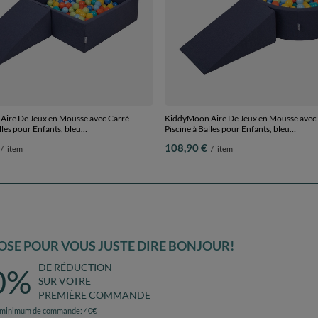
ire De Jeux en Mousse avec Carré
KiddyMoon Aire De Jeux en Mousse avec
lles pour Enfants, bleu
Piscine à Balles pour Enfants, bleu
r/orange/turq/bleu/babybl/jaune, Piscine
foncé:vertClr/orange/turq/bleu/babybl/ja
108,90 €
/
item
/
item
 + Pente
(200 Balles) + Pente
SE POUR VOUS JUSTE DIRE BONJOUR!
DE RÉDUCTION
0%
SUR VOTRE
PREMIÈRE COMMANDE
 minimum de commande: 40€