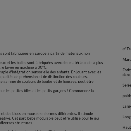
✅ Tes
lles sont fabriquées en Europe à partir de matériaux non
Mar
 jeux et les balles sont fabriquées avec des matériaux de la plus
être lavée en machine à 30°C.
Enti
apie d'intégration sensorielle des enfants. En jouant avec les
dans
apacités de préhension et de distinction des couleurs.
ge gamme de couleurs de boules et de housses, peut être
Séri
r les petites filles et les petits garçons ! Commandez la
poids
Large
et des blocs en mousse en formes différentes. Il stimule
Longu
éative. Cet parc bébé modulable peut être utilisé pour le jeu
 diverses structures.
Haute