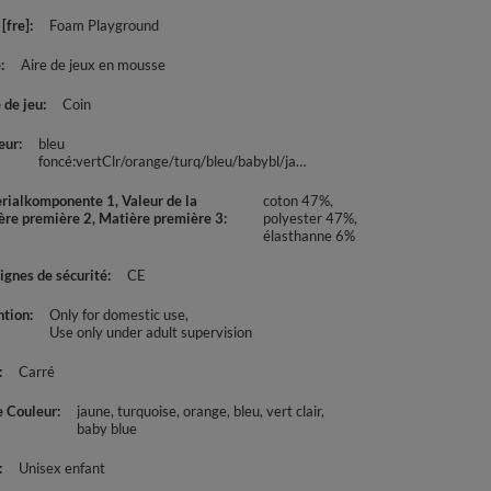
[fre]
Foam Playground
e
Aire de jeux en mousse
 de jeu
Coin
eur
bleu
foncé:vertClr/orange/turq/bleu/babybl/jaune
rialkomponente 1, Valeur de la
coton 47%,
ère première 2, Matière première 3
polyester 47%,
élasthanne 6%
ignes de sécurité
CE
ntion
Only for domestic use
Use only under adult supervision
Carré
e Couleur
jaune
turquoise
orange
bleu
vert clair
baby blue
Unisex enfant