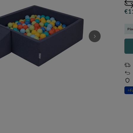
€1
Pis
⭐
F