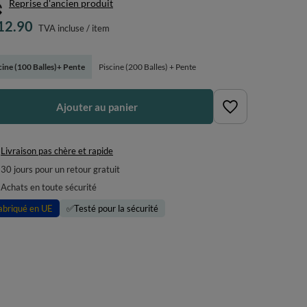
Reprise d'ancien produit
12.90
TVA incluse
/
item
cine (100 Balles)+ Pente
Piscine (200 Balles) + Pente
Ajouter au panier
Livraison pas chère et rapide
30
jours pour un retour gratuit
Achats en toute sécurité
abriqué en UE
✅
Testé pour la sécurité