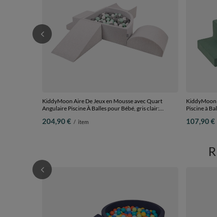
KiddyMoon Aire De Jeux en Mousse avec Quart
KiddyMoon A
Angulaire Piscine À Balles pour Bébé, gris clair:
Piscine à Bal
blanc/gris/menthe, Piscine (200 Balles) + Version 5
foncé/beige 
204,90 €
107,90 €
/
item
Balles) + M