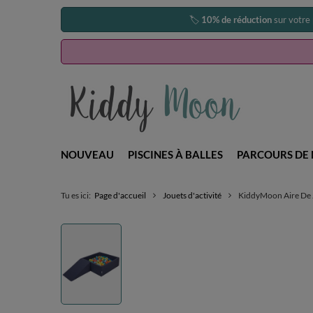
🏷️
10% de réduction
sur votre
NOUVEAU
PISCINES À BALLES
PARCOURS DE 
Tu es ici:
Page d'accueil
Jouets d'activité
KiddyMoon Aire De Je