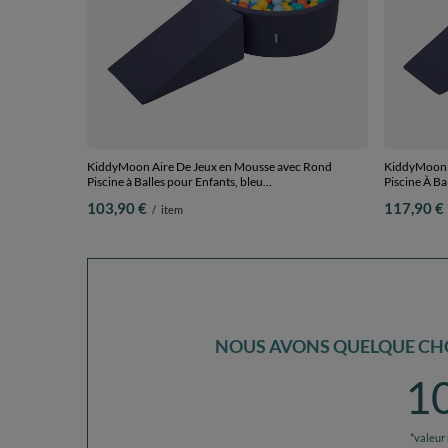
KiddyMoon Aire De Jeux en Mousse avec Rond
KiddyMoon A
Piscine à Balles pour Enfants, bleu
Piscine À Ba
foncé:vertClr/orange/turq/bleu/babybl/jaune, Piscine
foncé:vertCl
103,90 €
117,90 €
/
item
(100 Balles)+ Pente
(200 Balles)
NOUS AVONS QUELQUE CHO
1
*valeur