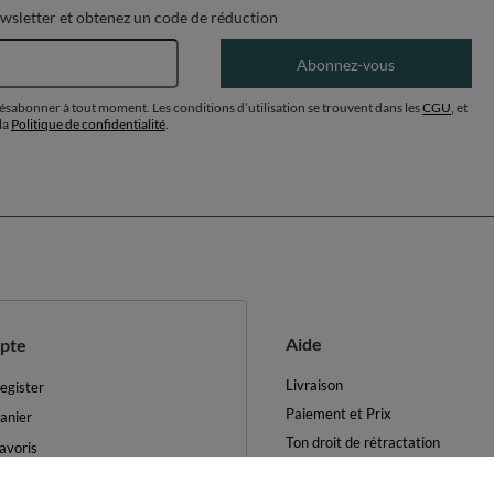
ewsletter et obtenez un code de réduction
Adresse e-mail
Abonnez-vous
désabonner à tout moment. Les conditions d’utilisation se trouvent dans les
CGU
, et
la
Politique de confidentialité
.
Aide
pte
Livraison
egister
Paiement et Prix
anier
Ton droit de rétractation
avoris
Retours et Remboursements
es produits achetés