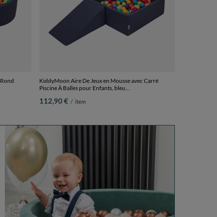
 Rond
KiddyMoon Aire De Jeux en Mousse avec Carré
Piscine À Balles pour Enfants, bleu
une, Piscine
foncé:vertClr/jaune/turq/orange/rfoncé/violet,
112,90 €
/
item
Piscine (100 Balles)+ Pente