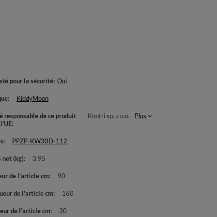
té pour la sécurité
Oui
que
KiddyMoon
té responsable de ce produit
Kontri sp. z o.o.
Plus
 l'UE
es
PPZP-KW30D-112
 net (kg)
3,95
ur de l'article cm
90
eur de l'article cm
160
ur de l'article cm
30