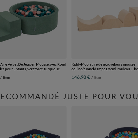
ire Velvet De Jeux en Mousse avec Rond
KiddyMoon aire de jeux velours mousse
les pour Enfants, vert forêt: turquoise
colline/tunnel/rampe L/semi-rouleau L, be
pastel/gris de vert/saumon, Piscine (100
Multi-Taille
146,90 €
/
item
/
item
arches
RECOMMANDÉ JUSTE POUR VOU