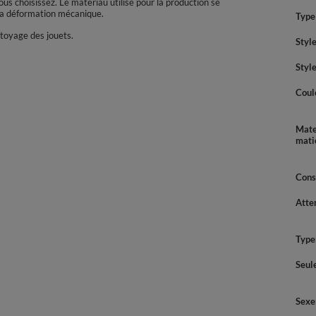
s choisissez. Le matériau utilisé pour la production se
 la déformation mécanique.
Type 
ttoyage des jouets.
Styl
Style
Coul
Mate
mati
Cons
Atte
Type
Seul
Sexe