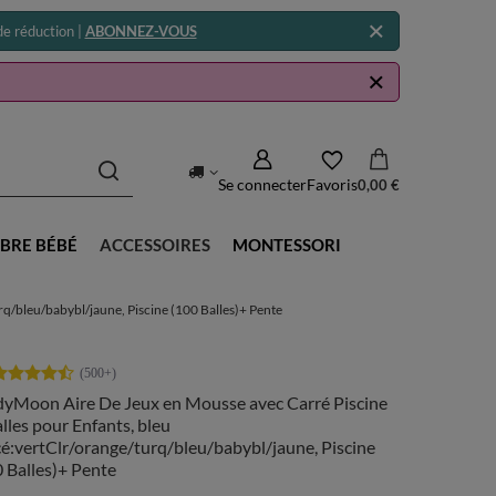
e réduction |
ABONNEZ-VOUS
Se connecter
Favoris
0,00 €
BRE BÉBÉ
ACCESSOIRES
MONTESSORI
q/bleu/babybl/jaune, Piscine (100 Balles)+ Pente
dyMoon Aire De Jeux en Mousse avec Carré Piscine
lles pour Enfants, bleu
é:vertClr/orange/turq/bleu/babybl/jaune, Piscine
 Balles)+ Pente