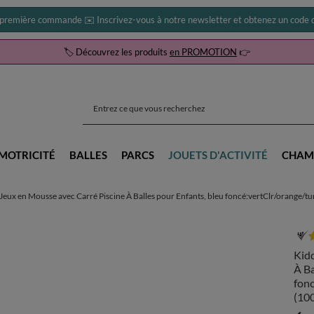
 première commande ✉️ Inscrivez-vous à notre newsletter et obtenez un code d
🏷️ Découvrez les produits
en PROMOTION
👉
MOTRICITÉ
BALLES
PARCS
JOUETS D'ACTIVITÉ
CHAM
ux en Mousse avec Carré Piscine À Balles pour Enfants, bleu foncé:vertClr/orange/tur
Kid
À Ba
fonc
(100