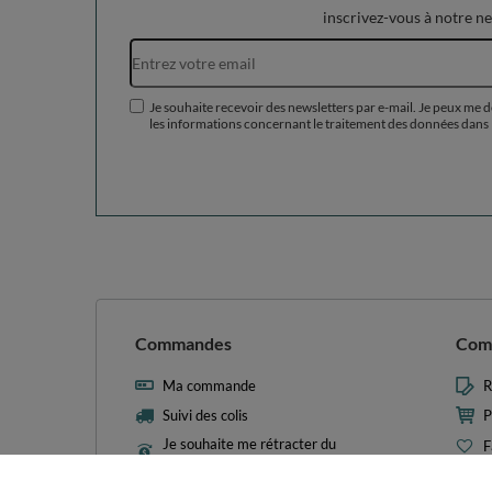
inscrivez-vous à notre n
Je souhaite recevoir des newsletters par e-mail. Je peux me 
les informations concernant le traitement des données dans 
Commandes
Com
Ma commande
R
Suivi des colis
P
Je souhaite me rétracter du
F
contrat
L
Contact