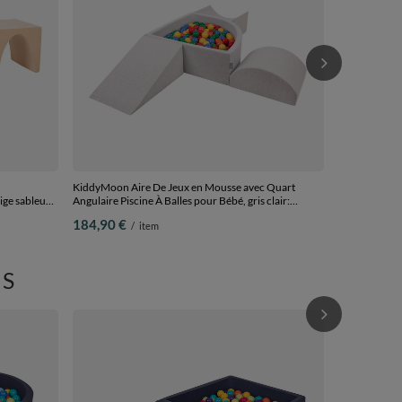
KiddyMoon Aire De Jeux en Mousse avec Quart
ige sableux,
Angulaire Piscine À Balles pour Bébé, gris clair:
jaune/vert/bleu/rouge/orange, Piscine (200 Balles) +
184,90 €
/
item
Version 4
S
KiddyMoon Ai
Piscine À Bal
foncé:perle/
112,90 €
/
Piscine (100 