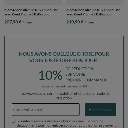
KiddyMoon Aire De Jeux en Mousse
KiddyMoon Aire De Jeux en Mousse
avec Rond Piscine à Balles pour
avec Rond Piscine à Balles pour
Enfants, bruyère: beige
Enfants, rose: rose poudré/rose
207,90 €
210,90 €
/
item
/
item
pastel/saumon/blanc, Piscine (200
foncé/babyblue/menthe, Piscine (200
Balles) + Version 3
Balles) + Version 1
NOUS AVONS QUELQUE CHOSE POUR
VOUS JUSTE DIRE BONJOUR!
DE RÉDUCTION
10%
SUR VOTRE
PREMIÈRE COMMANDE
*valeur minimum de commande: 40€
inscrivez-vous à notre newsletter et obtenez un code de
réduction
Adresse e-mail
Abonnez-vous
Je souhaite recevoir des newsletters par e-mail. Je peux me
désabonner à tout moment. Les conditions d’utilisation se trouvent