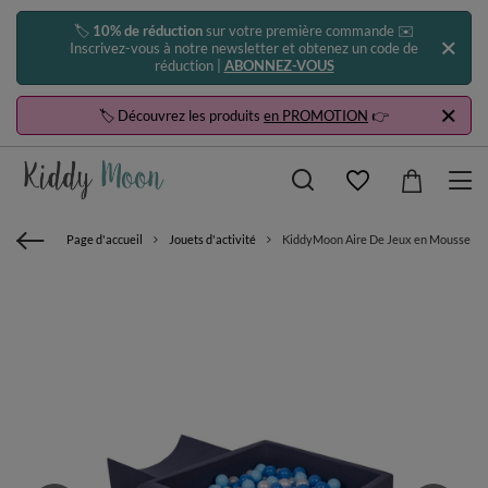
🏷️
10% de réduction
sur votre première commande ✉️
Inscrivez-vous à notre newsletter et obtenez un code de
réduction |
ABONNEZ-VOUS
🏷️ Découvrez les produits
en PROMOTION
👉
Page d'accueil
Jouets d'activité
KiddyMoon Aire De Jeux en Mousse avec 