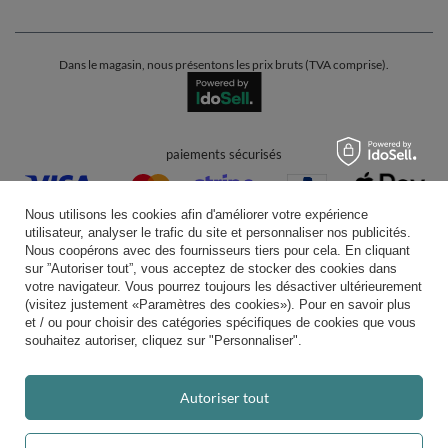
Dans le magasin, nous présentons les prix bruts (TVA comprise).
paiements sécurisés
Nous utilisons les cookies afin d'améliorer votre expérience
utilisateur, analyser le trafic du site et personnaliser nos publicités.
Nous coopérons avec des fournisseurs tiers pour cela. En cliquant
sur ”Autoriser tout”, vous acceptez de stocker des cookies dans
votre navigateur. Vous pourrez toujours les désactiver ultérieurement
livraison pratique
(visitez justement «Paramètres des cookies»). Pour en savoir plus
et / ou pour choisir des catégories spécifiques de cookies que vous
souhaitez autoriser, cliquez sur "Personnaliser".
vous pouvez nous faire confiance
Autoriser tout