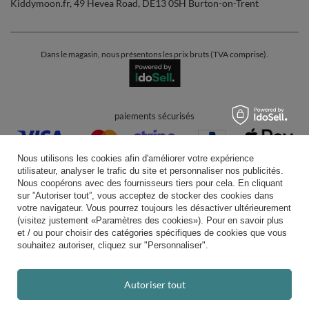
Kiddymoon.fr
,
49 Hevea Road
,
DE13 0SH
Burton-on-Trent
Dans le magasin, nous présentons les prix bruts (TVA comprise).
paiements sécurisés
Nous utilisons les cookies afin d'améliorer votre expérience
utilisateur, analyser le trafic du site et personnaliser nos publicités.
Nous coopérons avec des fournisseurs tiers pour cela. En cliquant
sur ”Autoriser tout”, vous acceptez de stocker des cookies dans
votre navigateur. Vous pourrez toujours les désactiver ultérieurement
livraison pratique
(visitez justement «Paramètres des cookies»). Pour en savoir plus
et / ou pour choisir des catégories spécifiques de cookies que vous
souhaitez autoriser, cliquez sur "Personnaliser".
vous pouvez nous faire confiance
Autoriser tout