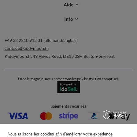
Aide
Info
+49 32 2210 915 31 (allemand/anglais)
contact@kiddymoon.fr
Kiddymoon.fr
,
49 Hevea Road
,
DE13 0SH
Burton-on-Trent
Dans le magasin, nous présentons les prix bruts (TVA comprise).
paiements sécurisés
Nous utilisons les cookies afin d'améliorer votre expérience