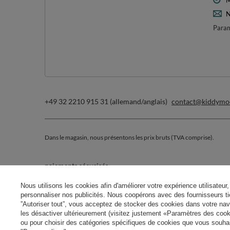
M
N
Param
+49 32 2210 915 31 (allemand/anglais)
contact@kiddymo
Dans le magasin, nous présentons les prix bruts (TVA comprise).
paiements sécurisés
Nous utilisons les cookies afin d'améliorer votre expérience utilisateur, 
personnaliser nos publicités. Nous coopérons avec des fournisseurs tie
”Autoriser tout”, vous acceptez de stocker des cookies dans votre nav
les désactiver ultérieurement (visitez justement «Paramètres des cooki
ou pour choisir des catégories spécifiques de cookies que vous souhait