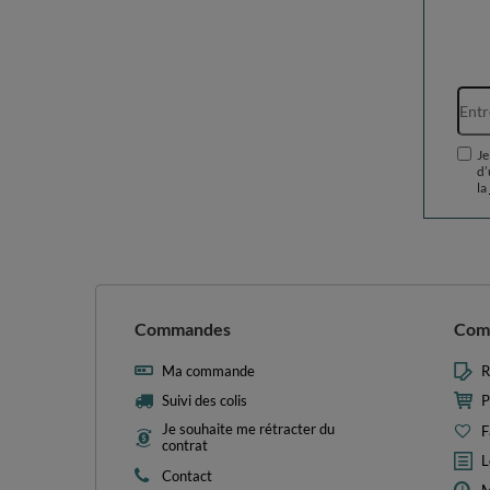
Je
d’
la
Commandes
Com
Ma commande
R
Suivi des colis
P
Je souhaite me rétracter du
F
contrat
L
Contact