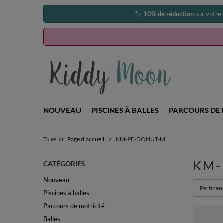
🏷️
10% de réduction
sur votre
NOUVEAU
PISCINES À BALLES
PARCOURS DE 
Tu es ici:
Page d'accueil
KM-PF-DONUT-M
KM-
CATÉGORIES
Nouveau
Zmień so
Pertinen
Piscines à balles
Parcours de motricité
Balles