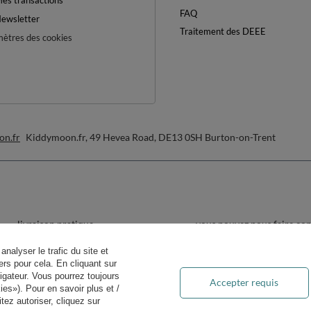
es transactions
FAQ
ewsletter
Traitement des DEEE
ètres des cookies
on.fr
Kiddymoon.fr
,
49 Hevea Road
,
DE13 0SH
Burton-on-Trent
livraison pratique
vous pouvez nous faire co
analyser le trafic du site et
rs pour cela. En cliquant sur
igateur. Vous pourrez toujours
Accepter requis
es»). Pour en savoir plus et /
ez autoriser, cliquez sur