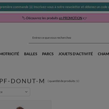
 première commande ✉️ Inscrivez-vous à notre newsletter et obtenez un code d
🏷️ Découvrez les produits
en PROMOTION
👉
MOTRICITÉ
BALLES
PARCS
JOUETS D'ACTIVITÉ
CHAM
PF-DONUT-M
( quantité de produits:
1
)
rtowanie
ce