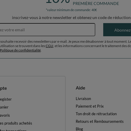
PREMIÈRE COMMANDE
*valeur minimum de commande: 40€
inscrivez-vous à notre newsletter et obtenez un code de réduction
Adresse e-mail
Abonnez
 souhaite recevoir des newsletters par e-mail. Je peux me désabonner à tout moment. L
utilisation se trouvent dans les
CGU
, et les informations concernant le traitement des 
Politique de confidentialité
.
Aide
pte
Livraison
egister
Paiement et Prix
anier
Ton droit de rétractation
avoris
Retours et Remboursements
es produits achetés
Blog