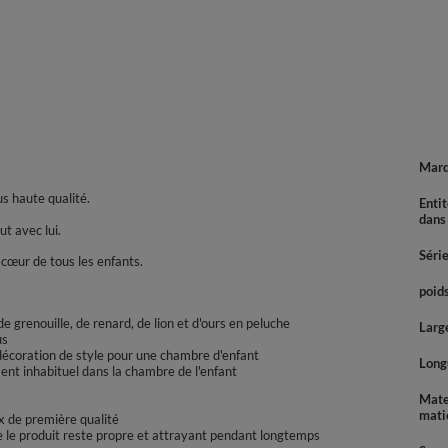
Mar
us haute qualité.
Enti
dans
t avec lui.
Séri
cœur de tous les enfants.
poids
e grenouille, de renard, de lion et d'ours en peluche
Large
us
 décoration de style pour une chambre d'enfant
Longu
ent inhabituel dans la chambre de l'enfant
Mate
mati
ux de première qualité
 le produit reste propre et attrayant pendant longtemps