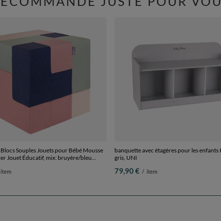
RECOMMANDÉ JUSTE POUR VOU
locs Souples Jouets pour Bébé Mousse
banquette avec étagères pour les enfant
r Jouet Éducatif, mix: bruyère/bleu
gris, UNI
sage, 9 Pieces
79,90 €
item
/
item