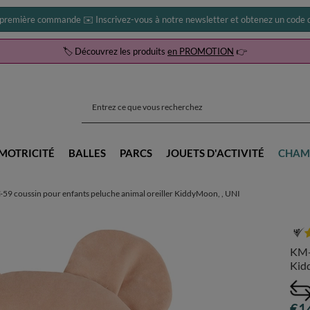
 première commande ✉️ Inscrivez-vous à notre newsletter et obtenez un code d
🏷️ Découvrez les produits
en PROMOTION
👉
MOTRICITÉ
BALLES
PARCS
JOUETS D'ACTIVITÉ
CHAM
9 coussin pour enfants peluche animal oreiller KiddyMoon, , UNI
KM-D
Kid
€1