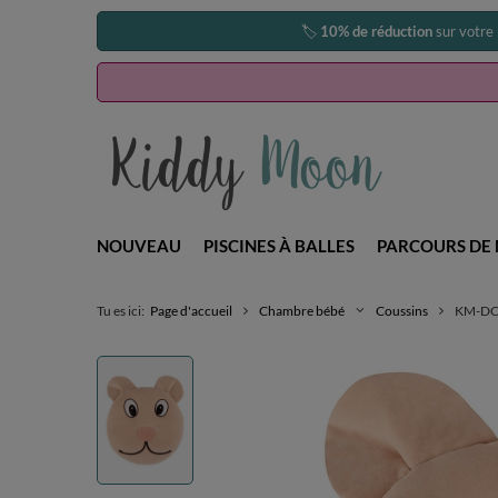
🏷️
10% de réduction
sur votre
NOUVEAU
PISCINES À BALLES
PARCOURS DE 
Tu es ici:
Page d'accueil
Chambre bébé
Coussins
KM-DC-5