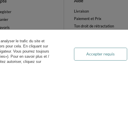
Aide
pte
Livraison
egister
Paiement et Prix
anier
Ton droit de rétractation
avoris
Retours et Remboursements
es produits achetés
Blog
analyser le trafic du site et
es transactions
rs pour cela. En cliquant sur
FAQ
ewsletter
igateur. Vous pourrez toujours
Accepter requis
Traitement des DEEE
es»). Pour en savoir plus et /
ètres des cookies
ez autoriser, cliquez sur
on.fr
Kiddymoon.fr
,
49 Hevea Road
,
DE13 0SH
Burton-on-Trent