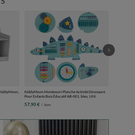
S
KiddyMoon Ai
Enfants Avec 
Matériaux Dou
137,90 €
/
beige sableux,
s KiddyMoon,
KiddyMoon Montessori Planche Activité Dinosaure
Pour Enfants Bois Éducatif AB-001, bleu, UNI
57,90 €
/
item