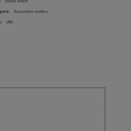
Unisex enfant
gorie
Accessoires oreillers
e
UNI