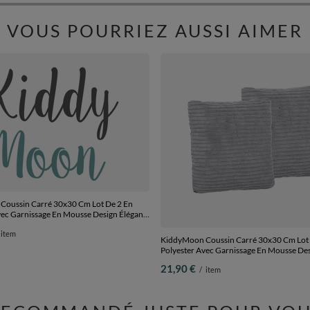
VOUS POURRIEZ AUSSI AIMER
oussin Carré 30x30 Cm Lot De 2 En
vec Garnissage En Mousse Design Élégant
Fauteuil Ou Lit Facile À Entretenir Doux
item
ris clair, 2 Oreillers
KiddyMoon Coussin Carré 30x30 Cm Lot 
Polyester Avec Garnissage En Mousse Des
Pour Canapé Fauteuil Ou Lit Facile À Ent
21,90 €
/
item
Et Durable, gris foncé, 2 Oreillers