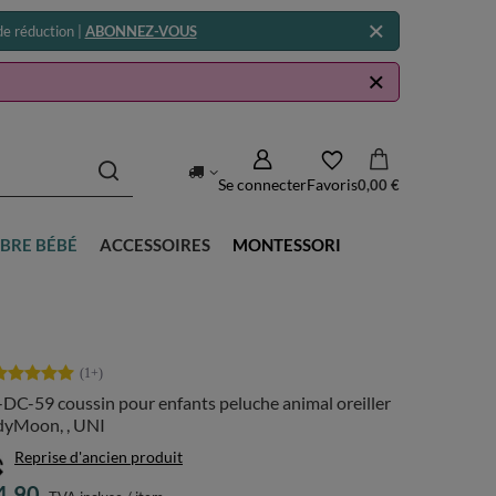
e réduction |
ABONNEZ-VOUS
Se connecter
Favoris
0,00 €
BRE BÉBÉ
ACCESSOIRES
MONTESSORI
C-59 coussin pour enfants peluche animal oreiller
dyMoon, , UNI
Reprise d'ancien produit
4.90