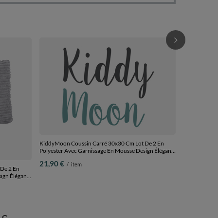
KiddyMoon Ma
D'équilibre H
Matelas/Oreil
44,90 €
/
i
KiddyMoon Coussin Carré 30x30 Cm Lot De 2 En
Polyester Avec Garnissage En Mousse Design Élégant
Pour Canapé Fauteuil Ou Lit Facile À Entretenir Doux
21,90 €
/
item
Et Durable, vert, 2 Oreillers
De 2 En
ign Élégant
retenir Doux