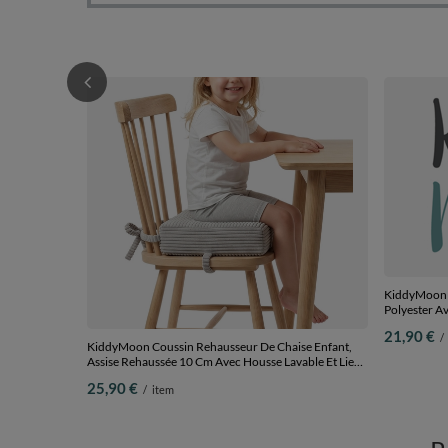
KiddyMoon C
Polyester A
Pour Canapé 
21,90 €
/
Et Durable, g
KiddyMoon Coussin Rehausseur De Chaise Enfant,
Assise Rehaussée 10 Cm Avec Housse Lavable Et Liens
d’Attache, gris clair, 33x33x10
25,90 €
/
item