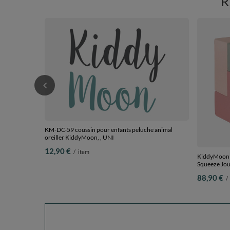
KM-DC-59 coussin pour enfants peluche animal
oreiller KiddyMoon, , UNI
12,90 €
/
item
KiddyMoon B
Squeeze Joue
foncé/beige/
88,90 €
/