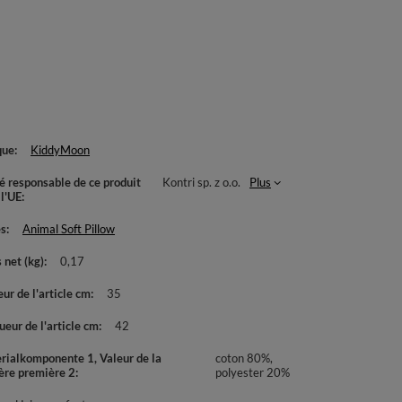
que
KiddyMoon
té responsable de ce produit
Kontri sp. z o.o.
Plus
 l'UE
es
Animal Soft Pillow
 net (kg)
0,17
ur de l'article cm
35
eur de l'article cm
42
rialkomponente 1, Valeur de la
coton 80%,
ère première 2
polyester 20%