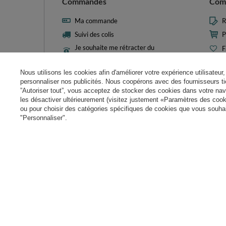
Commandes
Com
Ma commande
R
Suivi des colis
P
Je souhaite me rétracter du
F
contrat
L
Contact
Nous utilisons les cookies afin d'améliorer votre expérience utilisateur, 
M
personnaliser nos publicités. Nous coopérons avec des fournisseurs tie
N
”Autoriser tout”, vous acceptez de stocker des cookies dans votre nav
les désactiver ultérieurement (visitez justement «Paramètres des cooki
Param
ou pour choisir des catégories spécifiques de cookies que vous souhait
"Personnaliser".
+49 32 2210 915 31 (allemand/anglais)
contact@kiddymo
Dans le magasin, nous présentons les prix bruts (TVA comprise).