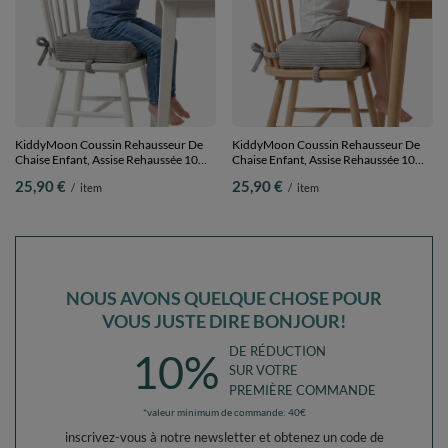
KiddyMoon Coussin Rehausseur De
KiddyMoon Coussin Rehausseur De
Chaise Enfant, Assise Rehaussée 10
Chaise Enfant, Assise Rehaussée 10
Cm Avec Housse Lavable Et Liens
Cm Avec Housse Lavable Et Liens
25,90 €
25,90 €
/
item
/
item
d’Attache, gris foncé, 33x33x10
d’Attache, gris clair, 33x33x10
NOUS AVONS QUELQUE CHOSE POUR
VOUS JUSTE DIRE BONJOUR!
DE RÉDUCTION
10%
SUR VOTRE
PREMIÈRE COMMANDE
*valeur minimum de commande: 40€
inscrivez-vous à notre newsletter et obtenez un code de