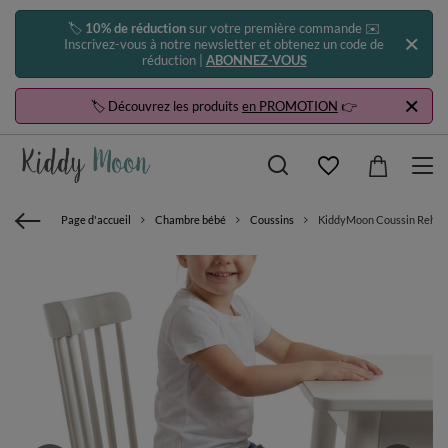
🏷️
10% de réduction
sur votre première commande ✉️
Inscrivez-vous à notre newsletter et obtenez un code de
réduction |
ABONNEZ-VOUS
🏷️ Découvrez les produits
en PROMOTION
👉
Page d'accueil
Chambre bébé
Coussins
KiddyMoon Coussin Rehauss