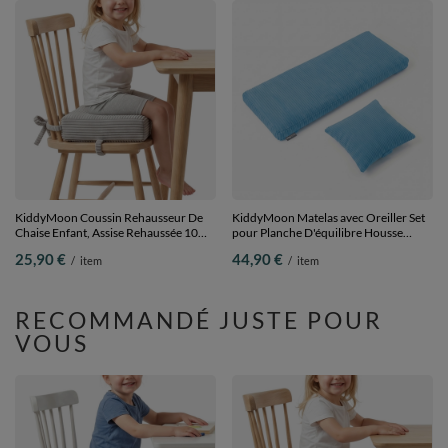
KiddyMoon Coussin Rehausseur De
KiddyMoon Matelas avec Oreiller Set
Chaise Enfant, Assise Rehaussée 10
pour Planche D'équilibre Housse
Cm Avec Housse Lavable Et Liens
Amovible en Tissu Côtelé, bleu,
25,90 €
44,90 €
/
item
/
item
d’Attache, gris clair, 33x33x10
Matelas/Oreiller
RECOMMANDÉ JUSTE POUR
VOUS