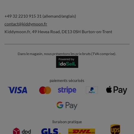
Commandes
Ma commande
Suivi des colis
Je souhaite me rétracter du contrat
Contact
Compte
Aide
Info