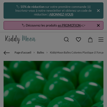
🏷️
10% de réduction
sur votre première commande ✉️
Inscrivez-vous à notre newsletter et obtenez un code de
réduction |
ABONNEZ-VOUS
🏷️ Découvrez les produits
en PROMOTION
👉
Page d'accueil
Balles
KiddyMoon Balles Colorées Plastique ∅7cm pour P