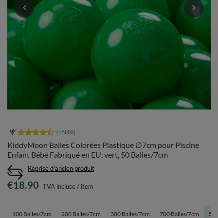
KiddyMoon Balles Colorées Plastique ∅7cm pour Piscine
Enfant Bébé Fabriqué en EU, vert, 50 Balles/7cm
Reprise d'ancien produit
€18.90
TVA incluse
/
item
100 Balles/7cm
200 Balles/7cm
300 Balles/7cm
700 Balles/7cm
50 