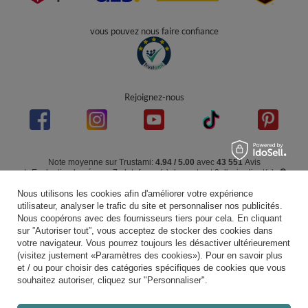
+49 32 2210 915 31 (allemand/anglais)
contact@kiddymoon.fr
Kiddymoon.fr
,
49 Hevea Road
,
DE13 0SH
Burton-on-Trent
Dans le magasin, nous présentons les prix bruts (TVA comprise).
paiements sécurisés
Nous utilisons les cookies afin d'améliorer votre expérience
utilisateur, analyser le trafic du site et personnaliser nos publicités.
Nous coopérons avec des fournisseurs tiers pour cela. En cliquant
sur ”Autoriser tout”, vous acceptez de stocker des cookies dans
votre navigateur. Vous pourrez toujours les désactiver ultérieurement
livraison pratique
(visitez justement «Paramètres des cookies»). Pour en savoir plus
et / ou pour choisir des catégories spécifiques de cookies que vous
souhaitez autoriser, cliquez sur "Personnaliser".
vous pouvez nous faire confiance