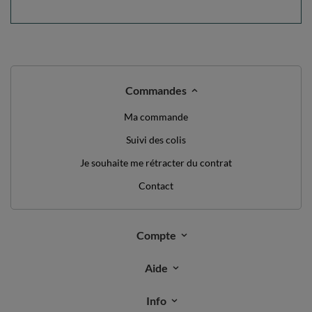
NOUS AVONS QUELQUE CHOSE POUR
VOUS JUSTE DIRE BONJOUR!
DE RÉDUCTION
10%
SUR VOTRE
PREMIÈRE COMMANDE
*valeur minimum de commande: 40€
inscrivez-vous à notre newsletter et obtenez un code de
réduction
Adresse e-mail
Abonnez-vous
Je souhaite recevoir des newsletters par e-mail. Je peux me
désabonner à tout moment. Les conditions d’utilisation se trouvent
dans les
CGU
, et les informations concernant le traitement des
données dans la
Politique de confidentialité
.