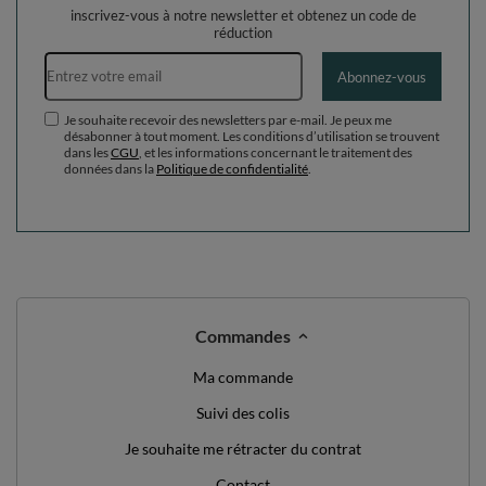
inscrivez-vous à notre newsletter et obtenez un code de
réduction
Adresse e-mail
Abonnez-vous
Je souhaite recevoir des newsletters par e-mail. Je peux me
désabonner à tout moment. Les conditions d’utilisation se trouvent
dans les
CGU
, et les informations concernant le traitement des
données dans la
Politique de confidentialité
.
Commandes
Ma commande
Suivi des colis
Je souhaite me rétracter du contrat
Contact