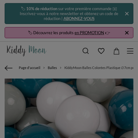
🏷️
10% de réduction
sur votre première commande ✉️
Inscrivez-vous à notre newsletter et obtenez un code de
réduction |
ABONNEZ-VOUS
🏷️ Découvrez les produits
en PROMOTION
👉
Page d'accueil
Balles
KiddyMoon Balles Colorées Plastique ∅7cm pour Pi