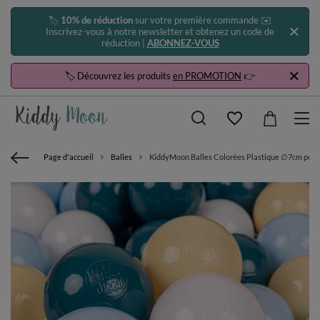
🏷️
10% de réduction
sur votre première commande ✉️
Inscrivez-vous à notre newsletter et obtenez un code de
réduction |
ABONNEZ-VOUS
🏷️ Découvrez les produits
en PROMOTION
👉
Page d'accueil
Balles
KiddyMoon Balles Colorées Plastique ∅7cm pour P