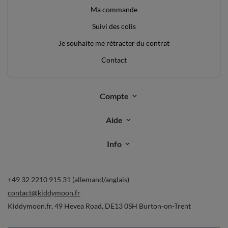
contact@kiddymoon.fr
Kiddymoon.fr
,
49 Hevea Road
,
DE13 0SH
Burton-on-Trent
Dans le magasin, nous présentons les prix bruts (TVA comprise).
paiements sécurisés
livraison pratique
vous pouvez nous faire confiance