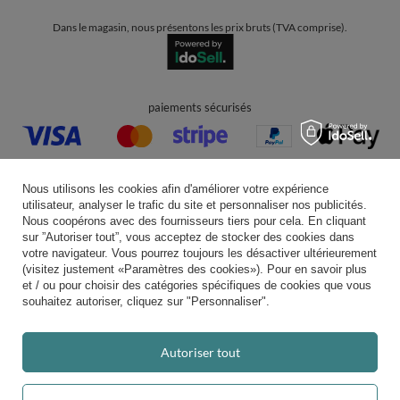
Rejoignez-nous
Note moyenne sur Trustami:
4.94
/
5.00
avec
43 551
Avis
|
Evaluation basée sur 7 plateforme(s) de vente et 3 d'avis client(s)
Nous utilisons les cookies afin d'améliorer votre expérience
utilisateur, analyser le trafic du site et personnaliser nos publicités.
Nous coopérons avec des fournisseurs tiers pour cela. En cliquant
sur ”Autoriser tout”, vous acceptez de stocker des cookies dans
votre navigateur. Vous pourrez toujours les désactiver ultérieurement
(visitez justement «Paramètres des cookies»). Pour en savoir plus
et / ou pour choisir des catégories spécifiques de cookies que vous
souhaitez autoriser, cliquez sur "Personnaliser".
Autoriser tout