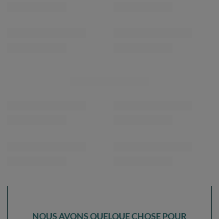
NOUS AVONS QUELQUE CHOSE POUR
VOUS JUSTE DIRE BONJOUR!
DE RÉDUCTION
10%
SUR VOTRE
PREMIÈRE COMMANDE
*valeur minimum de commande: 40€
inscrivez-vous à notre newsletter et obtenez un code de
réduction
Adresse e-mail
Abonnez-vous
Je souhaite recevoir des newsletters par e-mail. Je peux me
désabonner à tout moment. Les conditions d’utilisation se trouvent
dans les
CGU
, et les informations concernant le traitement des
données dans la
Politique de confidentialité
.