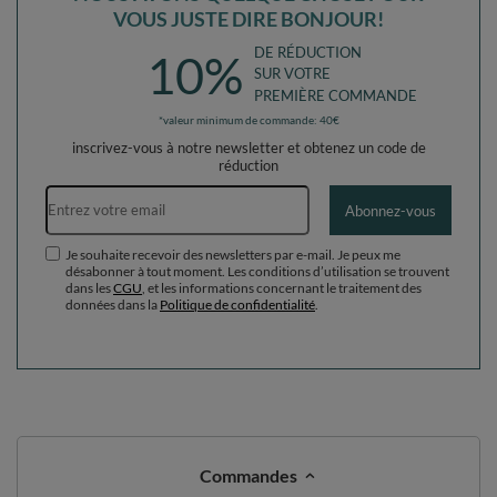
Commandes
Ma commande
Suivi des colis
Je souhaite me rétracter du contrat
Contact
Compte
Aide
Info
+49 32 2210 915 31 (allemand/anglais)