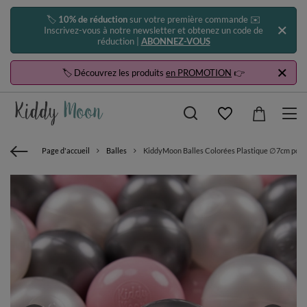
🏷️
10% de réduction
sur votre première commande ✉️
Inscrivez-vous à notre newsletter et obtenez un code de
réduction |
ABONNEZ-VOUS
🏷️ Découvrez les produits
en PROMOTION
👉
Page d'accueil
Balles
KiddyMoon Balles Colorées Plastique ∅7cm pour P