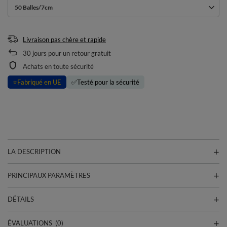
50 Balles/7cm
Livraison pas chère et rapide
30
jours pour un retour gratuit
Achats en toute sécurité
⭐
Fabriqué en UE
✅
Testé pour la sécurité
LA DESCRIPTION
PRINCIPAUX PARAMÈTRES
DÉTAILS
ÉVALUATIONS
(0)