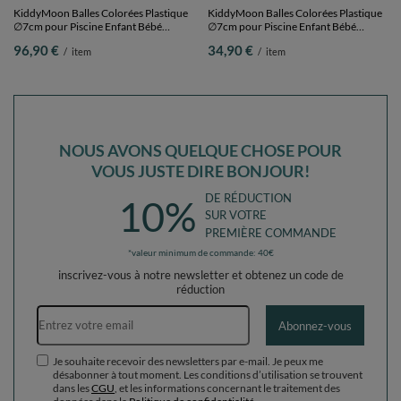
KiddyMoon Balles Colorées Plastique
KiddyMoon Balles Colorées Plastique
∅7cm pour Piscine Enfant Bébé
∅7cm pour Piscine Enfant Bébé
Fabriqué en EU, gris/blanc/rose, 100
Fabriqué en EU, bleu pastel, 100
23,90 €
23,90 €
/
item
/
item
Balles/7cm
Balles/7cm
RECOMMANDÉ JUSTE POUR
VOUS
KiddyMoon Balles Colorées Plastique
KiddyMoon Balles Colorées Plastique
∅7cm pour Piscine Enfant Bébé
∅7cm pour Piscine Enfant Bébé
Fabriqué en EU, perle/rose
Fabriqué en EU, perle/rose