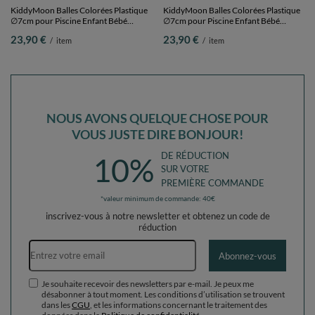
KiddyMoon Balles pour Piscine
KiddyMoon Balles Colorées Plastique
Colorées ∅6cm Plastique Enfant Bébé
∅7cm pour Piscine Enfant Bébé
Fabriqué en EU,
Fabriqué en EU, blanc/noir/gris, 100
22,90 €
23,90 €
/
item
/
item
turquoise/bleu/jaune/transparent,
Balles/7cm
100 Balles/6cm
RECOMMANDÉ JUSTE POUR
VOUS
KiddyMoon Balles Colorées Plastique
KiddyMoon Balles Colorées Plastique
∅7cm pour Piscine Enfant Bébé
∅7cm pour Piscine Enfant Bébé
Fabriqué en EU, 100 Balles/7cm
Fabriqué en EU, marron foncé, 100